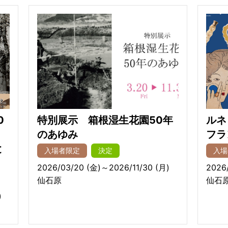
0
特別展示 箱根湿生花園50年
ルネ
コ
のあゆみ
フラ
と
入場者限定
決定
入場
2026/03/20 (金)～2026/11/30 (月)
2026
仙石原
仙石
)