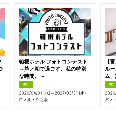
プ
箱根ホテル フォトコンテスト
【富
O
～芦ノ湖で過ごす、私の特別
ルー
な時間。～
ム」
決定
決定
2026/04/01 (水)～2027/03/31 (水)
2026
芦ノ湖・芦之湯
宮ノ