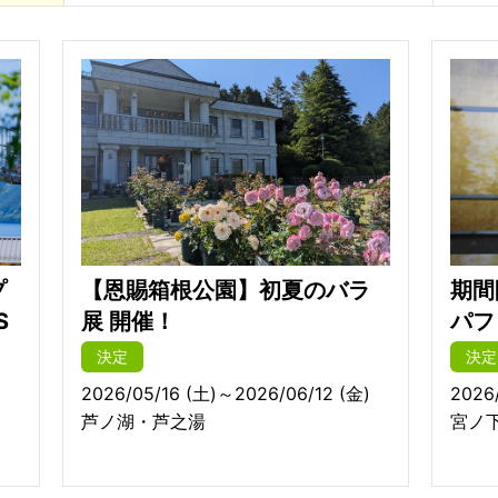
プ
【恩賜箱根公園】初夏のバラ
期間
S
展 開催！
パフ
決定
決定
2026/05/16 (土)～2026/06/12 (金)
2026
芦ノ湖・芦之湯
宮ノ