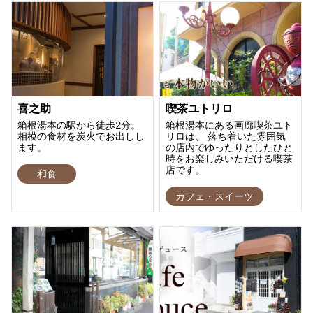
喜之助
喫茶ユトリロ
箱根湯本の駅から徒歩2分。
箱根湯本にある画廊喫茶ユト
相模の食材を炭火でお出しし
リロは、 落ち着いた雰囲気
ます。
の店内でゆったりとしたひと
時をお楽しみいただける喫茶
店です。
和食
カフェ・スイーツ