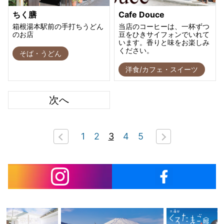
ちく膳
Cafe Douce
箱根湯本駅前の手打ちうどん
当店のコーヒーは、一杯ずつ
のお店
豆をひきサイフォンでいれて
います。香りと味をお楽しみ
ください。
そば・うどん
洋食/カフェ・スイーツ
次へ
1
2
3
4
5