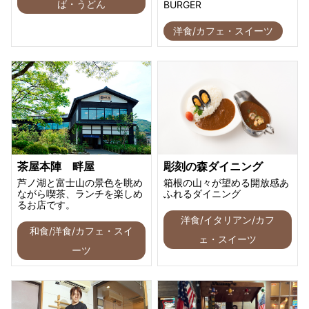
ば・うどん
BURGER
洋食/カフェ・スイーツ
茶屋本陣 畔屋
彫刻の森ダイニング
芦ノ湖と富士山の景色を眺め
箱根の山々が望める開放感あ
ながら喫茶、ランチを楽しめ
ふれるダイニング
るお店です。
洋食/イタリアン/カフ
和食/洋食/カフェ・スイ
ェ・スイーツ
ーツ