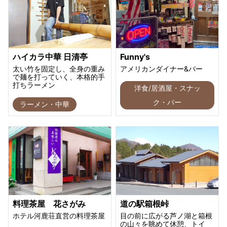
ハイカラ中華 日清亭
Funny's
太い竹を固定し、全身の重み
アメリカンダイナー&バー
で麺を打っていく、本格的手
打ちラーメン
洋食/居酒屋・スナッ
ク・バー
ラーメン・中華
料理茶屋 花さがみ
道の駅箱根峠
ホテル河鹿荘直営の料理茶屋
目の前に広がる芦ノ湖と箱根
の山々を眺めて休憩、トイ