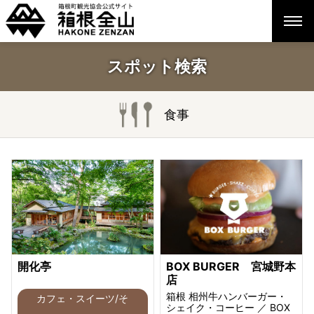
スポット検索
食事
開化亭
BOX BURGER 宮城野本
店
箱根 相州牛ハンバーガー・
カフェ・スイーツ/そ
シェイク・コーヒー ／ BOX