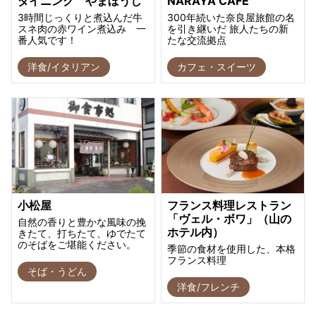
ダイニング やまぼうし
NARAYA CAFE
3時間じっくりと煮込んだ牛
300年続いた奈良屋旅館の名
スネ肉の赤ワイン煮込み 一
を引き継いだ 旅人たちの新
番人気です！
たな交流拠点
洋食/イタリアン
カフェ・スイーツ
小松屋
フランス料理レストラン
「ヴェル・ボワ」（山の
自然の香りと豊かな風味の挽
ホテル内）
きたて、打ちたて、ゆでたて
のそばをご堪能ください。
季節の食材を使用した、本格
フランス料理
そば・うどん
洋食/フレンチ