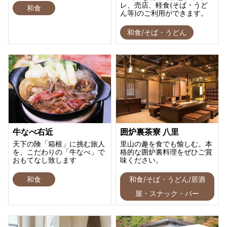
レ、売店、軽食(そば・うど
和食
ん等)のご利用ができます。
和食/そば・うどん
牛なべ右近
囲炉裏茶寮 八里
天下の険「箱根」に挑む旅人
里山の趣を食でも愉しむ。本
を、こだわりの「牛なべ」で
格的な囲炉裏料理をぜひご賞
おもてなし致します
味ください。
和食
和食/そば・うどん/居酒
屋・スナック・バー