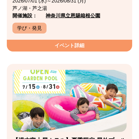
2026/07/01 (水)～2026/08/31 (月)
芦ノ湖・芦之湯
開催施設：
神奈川県立恩賜箱根公園
学び・発見
イベント詳細