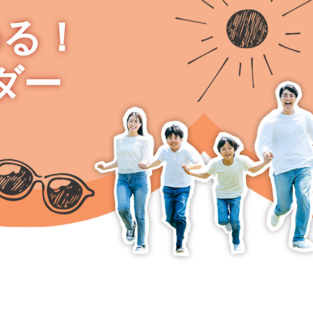
める！
ダー