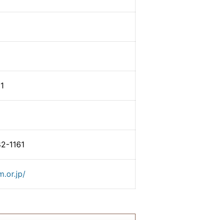
1
-1161
.or.jp/