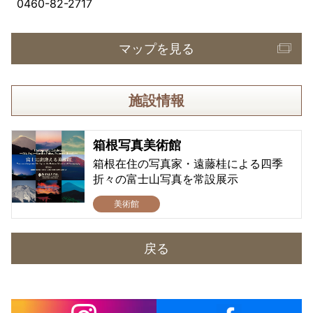
0460-82-2717
マップを見る
施設情報
箱根写真美術館
箱根在住の写真家・遠藤桂による四季
折々の富士山写真を常設展示
美術館
戻る