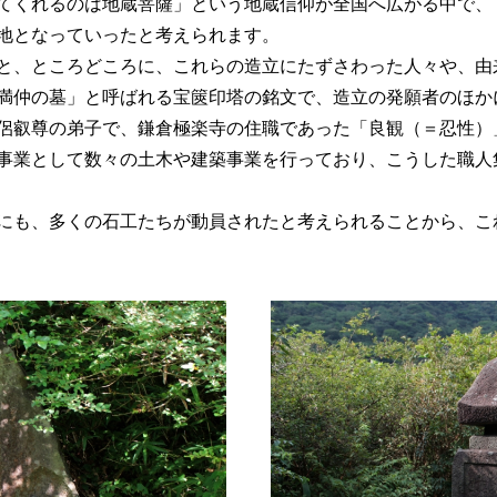
てくれるのは地蔵菩薩」という地蔵信仰が全国へ広がる中で、
地となっていったと考えられます。
と、ところどころに、これらの造立にたずさわった人々や、由
満仲の墓」と呼ばれる宝篋印塔の銘文で、造立の発願者のほか
侶叡尊の弟子で、鎌倉極楽寺の住職であった「良観（＝忍性）
事業として数々の土木や建築事業を行っており、こうした職人
にも、多くの石工たちが動員されたと考えられることから、こ