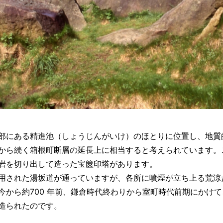
部にある精進池（しょうじんがいけ）のほとりに位置し、地質
から続く箱根町断層の延長上に相当すると考えられています。
岩を切り出して造った宝篋印塔があります。
用された湯坂道が通っていますが、各所に噴煙が立ち上る荒涼
今から約700 年前、鎌倉時代終わりから室町時代前期にかけ
造られたのです。