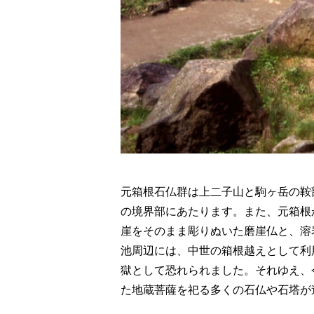
元箱根石仏群は上二子山と駒ヶ岳の鞍
の境界部にあたります。また、元箱根
崖をそのまま彫りぬいた磨崖仏と、溶
池周辺には、中世の箱根越えとして利
獄として恐れられました。それゆえ、
た地蔵菩薩を祀る多くの石仏や石塔が