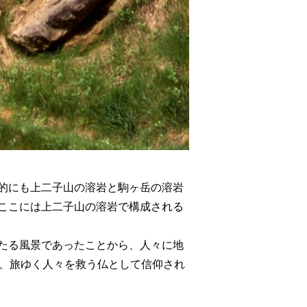
的にも上二子山の溶岩と駒ヶ岳の溶岩
ここには上二子山の溶岩で構成される
たる風景であったことから、人々に地
て、旅ゆく人々を救う仏として信仰され