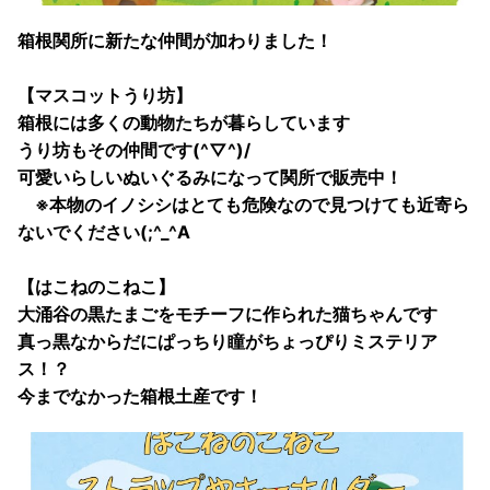
箱根関所に新たな仲間が加わりました！
【マスコットうり坊】
箱根には多くの動物たちが暮らしています
うり坊もその仲間です(^▽^)/
可愛いらしいぬいぐるみになって関所で販売中！
※本物のイノシシはとても危険なので見つけても近寄ら
ないでください(;^_^A
【はこねのこねこ】
大涌谷の黒たまごをモチーフに作られた猫ちゃんです
真っ黒なからだにぱっちり瞳がちょっぴりミステリア
ス！？
今までなかった箱根土産です！