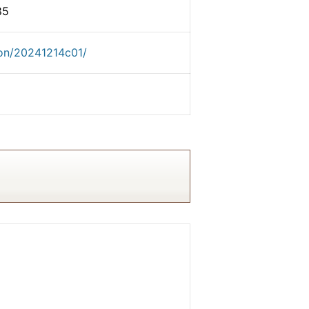
5
ion/20241214c01/