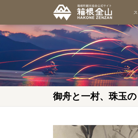
ス
御舟と一村、珠玉の