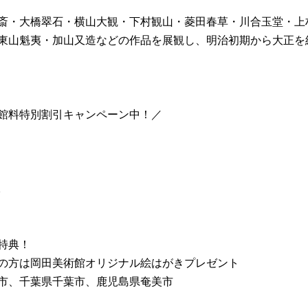
斎・大橋翠石・横山大観・下村観山・菱田春草・川合玉堂・上
東山魁夷・加山又造などの作品を展観し、明治初期から大正を
館料特別割引キャンペーン中！／
!
特典！
の方は岡田美術館オリジナル絵はがきプレゼント
市、千葉県千葉市、鹿児島県奄美市