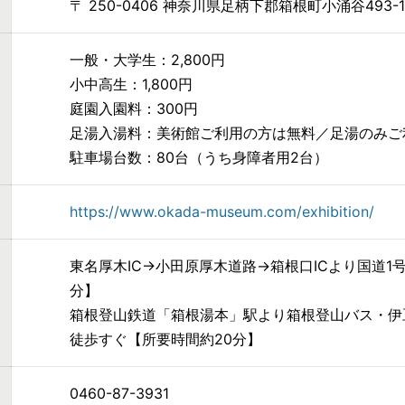
〒 250-0406 神奈川県足柄下郡箱根町小涌谷493-1
一般・大学生：2,800円
小中高生：1,800円
庭園入園料：300円
足湯入湯料：美術館ご利用の方は無料／足湯のみご利
駐車場台数：80台（うち身障者用2台）
https://www.okada-museum.com/exhibition/
東名厚木IC→小田原厚木道路→箱根口ICより国道1
分】
箱根登山鉄道「箱根湯本」駅より箱根登山バス・伊
徒歩すぐ【所要時間約20分】
0460-87-3931