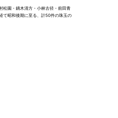
村松園・鏑木清方・小林古径・前田青
経て昭和後期に至る、計50件の珠玉の