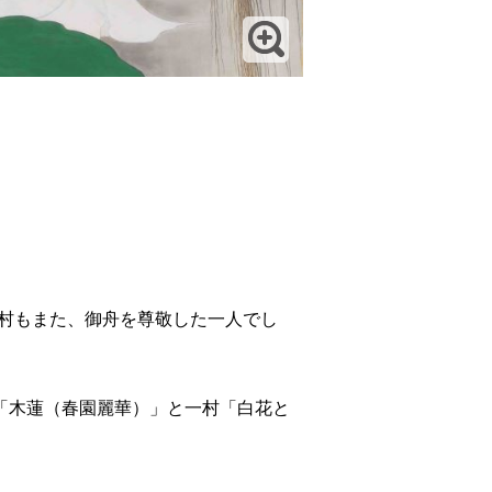
一村もまた、御舟を尊敬した一人でし
舟「木蓮（春園麗華）」と一村「白花と