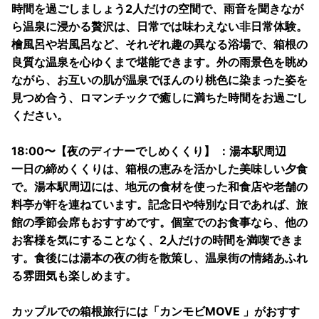
時間を過ごしましょう2人だけの空間で、雨音を聞きなが
ら温泉に浸かる贅沢は、日常では味わえない非日常体験。
檜風呂や岩風呂など、それぞれ趣の異なる浴場で、箱根の
良質な温泉を心ゆくまで堪能できます。外の雨景色を眺め
ながら、お互いの肌が温泉でほんのり桃色に染まった姿を
見つめ合う、ロマンチックで癒しに満ちた時間をお過ごし
ください。
18:00〜【夜のディナーでしめくくり】 ：湯本駅周辺
一日の締めくくりは、箱根の恵みを活かした美味しい夕食
で。湯本駅周辺には、地元の食材を使った和食店や老舗の
料亭が軒を連ねています。記念日や特別な日であれば、旅
館の季節会席もおすすめです。個室でのお食事なら、他の
お客様を気にすることなく、2人だけの時間を満喫できま
す。食後には湯本の夜の街を散策し、温泉街の情緒あふれ
る雰囲気も楽しめます。
カップルでの箱根旅行には「カンモビMOVE 」がおすす