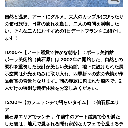
自然と温泉、アートにグルメ。大人のカップルにぴったり
の箱根旅行。日常の疲れを癒し、二人の時間を満喫した
い、そんな二人におすすめの1日デートプランをご紹介し
ます！
10:00〜【アート鑑賞で静かな朝を】：ポーラ美術館
ポーラ美術館（仙石原）は 2002年に開館した、自然との
調和を重視した設計が美しい美術館。地下に設けられた展
示空間は外光を巧みに取り入れ、四季折々の森の表情が作
品鑑賞の背景となります。朝の静寂に包まれた館内で、2
人だけの特別な芸術体験をお楽しみください。
12:00〜【カフェランチで語らいタイム】 ：仙石原エリ
ア
仙石原エリアでランチ 。午前中のアート鑑賞で心を満た
した後は、地元で愛される隠れ家的なカフェで心温まるラ