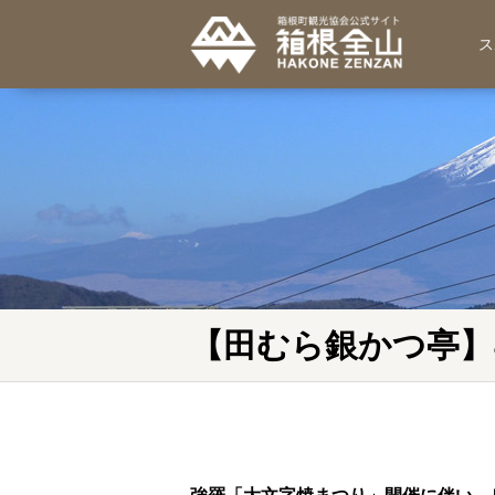
ス
【田むら銀かつ亭】8/