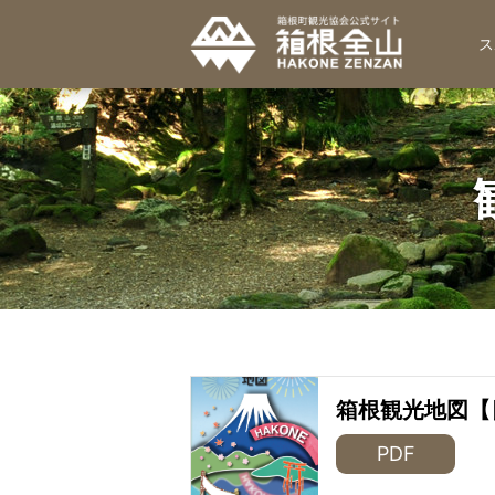
ス
箱根観光地図【
PDF