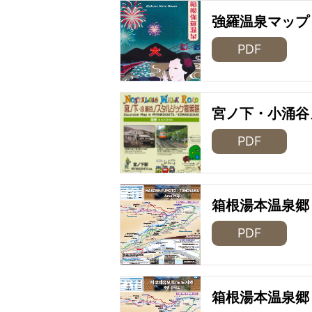
強羅温泉マップ
PDF
宮ノ下・小涌谷
PDF
箱根湯本温泉郷
PDF
箱根湯本温泉郷