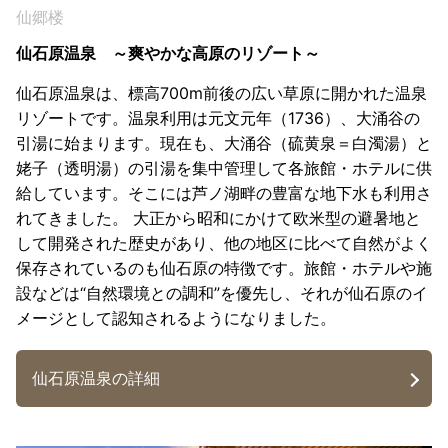
仙郷楼
仙石原温泉 ～爽やかな高原のリゾート～
仙石原温泉は、標高700m前後の広い草原に開かれた温泉
リゾートです。温泉利用は元文元年（1736）、大涌谷の
引湯に始まります。現在も、大涌谷（硫黄泉＝白濁湯）と
姥子（透明湯）の引湯を集中管理して各旅館・ホテルに供
給しています。そこには芦ノ湖畔の豊富な地下水も利用さ
れてきました。 大正から昭和にかけて欧米型の避暑地と
して開発された歴史があり、他の地区に比べて自然がよく
保存されているのも仙石原の特徴です。旅館・ホテルや施
設などは“自然環境との調和”を優先し、それが仙石原のイ
メージとして認知されるようになりました。
仙石原温泉の詳細