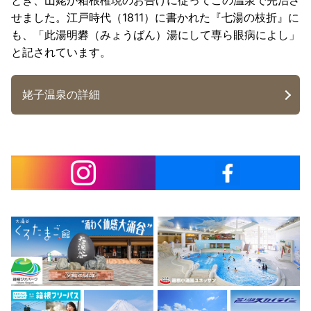
とき、山姥が箱根権現のお告げに従ってこの温泉で完治さ
せました。江戸時代（1811）に書かれた『七湯の枝折』に
も、「此湯明礬（みょうばん）湯にして専ら眼病によし」
と記されています。
姥子温泉の詳細