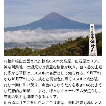
箱根外輪山に囲まれた標高650mの高原、仙石原エリア。
神奈川県唯一の湿原では貴重な植物が咲き、台ヶ岳の山裾
に広がる草原は、ススキの名所として知られる。9月下旬
から10月下旬ごろに成ると黄金色に輝くススキの穂があ
たり一面に生い茂り、金色のじゅうたんを敷きつめたよう
な幻想的な風景に。また、様々なミュージアムが点在し、
芸術の魅力を堪能できるエリア。
仙石原エリアに多い白いにごり湯は、美肌効果も高いと人