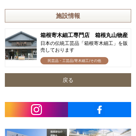
施設情報
箱根寄木細工専門店 箱根丸山物産
日本の伝統工芸品「箱根寄木細工」を販
売しております
民芸品・工芸品/寄木細工/その他
戻る