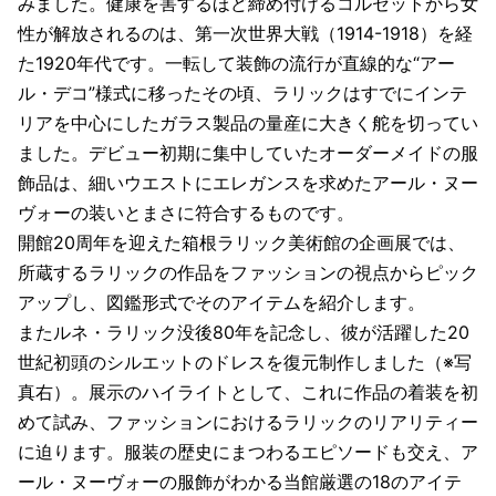
みました。健康を害するほど締め付けるコルセットから女
性が解放されるのは、第一次世界大戦（1914-1918）を経
た1920年代です。一転して装飾の流行が直線的な“アー
ル・デコ”様式に移ったその頃、ラリックはすでにインテ
リアを中心にしたガラス製品の量産に大きく舵を切ってい
ました。デビュー初期に集中していたオーダーメイドの服
飾品は、細いウエストにエレガンスを求めたアール・ヌー
ヴォーの装いとまさに符合するものです。
開館20周年を迎えた箱根ラリック美術館の企画展では、
所蔵するラリックの作品をファッションの視点からピック
アップし、図鑑形式でそのアイテムを紹介します。
またルネ・ラリック没後80年を記念し、彼が活躍した20
世紀初頭のシルエットのドレスを復元制作しました（※写
真右）。展示のハイライトとして、これに作品の着装を初
めて試み、ファッションにおけるラリックのリアリティー
に迫ります。服装の歴史にまつわるエピソードも交え、ア
ール・ヌーヴォーの服飾がわかる当館厳選の18のアイテ