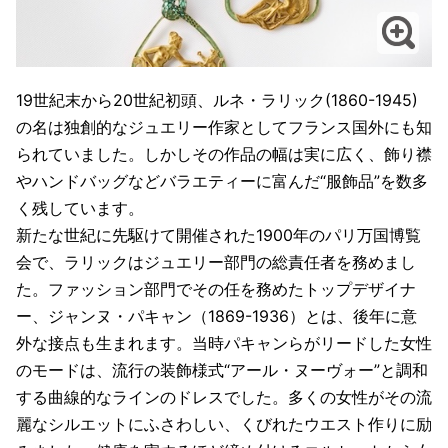
19世紀末から20世紀初頭、ルネ・ラリック(1860-1945)
の名は独創的なジュエリー作家としてフランス国外にも知
られていました。しかしその作品の幅は実に広く、飾り襟
やハンドバッグなどバラエティーに富んだ“服飾品”を数多
く残しています。
新たな世紀に先駆けて開催された1900年のパリ万国博覧
会で、ラリックはジュエリー部門の総責任者を務めまし
た。ファッション部門でその任を務めたトップデザイナ
ー、ジャンヌ・パキャン（1869-1936）とは、後年に意
外な接点も生まれます。当時パキャンらがリードした女性
のモードは、流行の装飾様式“アール・ヌーヴォー”と調和
する曲線的なラインのドレスでした。多くの女性がその流
麗なシルエットにふさわしい、くびれたウエスト作りに励