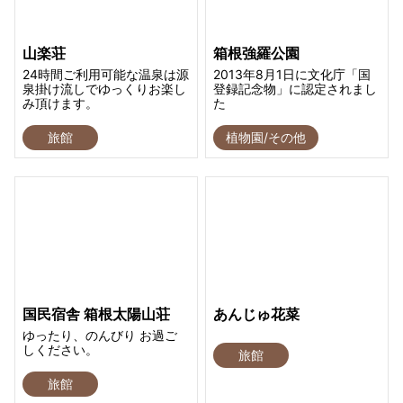
山楽荘
箱根強羅公園
24時間ご利用可能な温泉は源
2013年8月1日に文化庁「国
泉掛け流しでゆっくりお楽し
登録記念物」に認定されまし
み頂けます。
た
旅館
植物園/その他
国民宿舎 箱根太陽山荘
あんじゅ花菜
ゆったり、のんびり お過ご
しください。
旅館
旅館