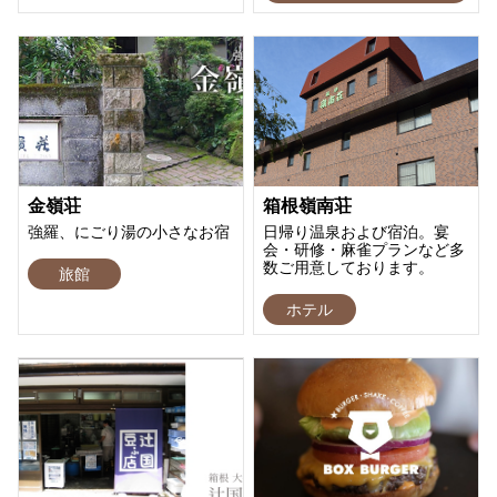
金嶺荘
箱根嶺南荘
強羅、にごり湯の小さなお宿
日帰り温泉および宿泊。宴
会・研修・麻雀プランなど多
数ご用意しております。
旅館
ホテル