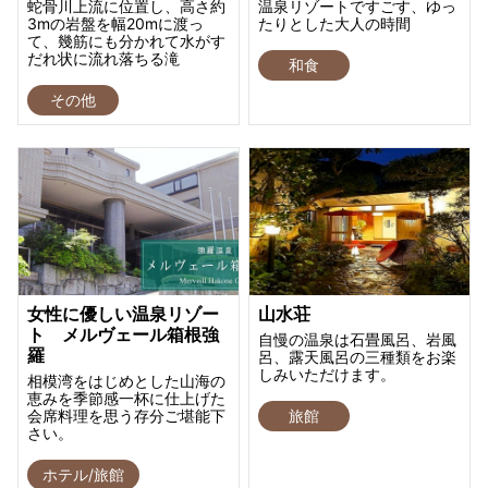
蛇骨川上流に位置し、高さ約
温泉リゾートですごす、ゆっ
3mの岩盤を幅20mに渡っ
たりとした大人の時間
て、幾筋にも分かれて水がす
だれ状に流れ落ちる滝
和食
その他
女性に優しい温泉リゾー
山水荘
ト メルヴェール箱根強
自慢の温泉は石畳風呂、岩風
羅
呂、露天風呂の三種類をお楽
しみいただけます。
相模湾をはじめとした山海の
恵みを季節感一杯に仕上げた
会席料理を思う存分ご堪能下
旅館
さい。
ホテル/旅館