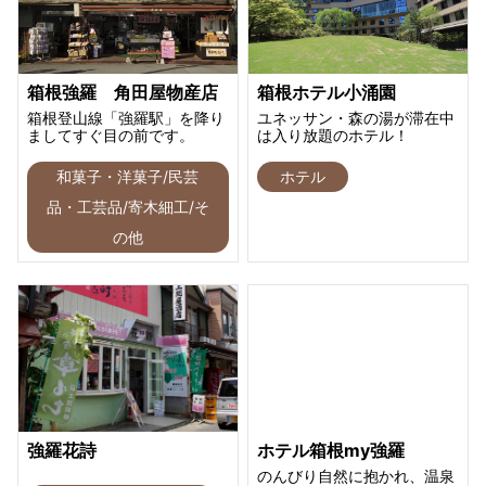
箱根強羅 角田屋物産店
箱根ホテル小涌園
箱根登山線「強羅駅」を降り
ユネッサン・森の湯が滞在中
ましてすぐ目の前です。
は入り放題のホテル！
和菓子・洋菓子/民芸
ホテル
品・工芸品/寄木細工/そ
の他
強羅花詩
ホテル箱根my強羅
のんびり自然に抱かれ、温泉