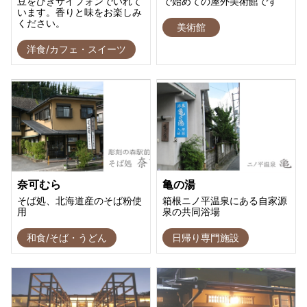
豆をひきサイフォンでいれて
で始めての屋外美術館です
います。香りと味をお楽しみ
ください。
美術館
洋食/カフェ・スイーツ
奈可むら
亀の湯
そば処、北海道産のそば粉使
箱根ニノ平温泉にある自家源
用
泉の共同浴場
和食/そば・うどん
日帰り専門施設