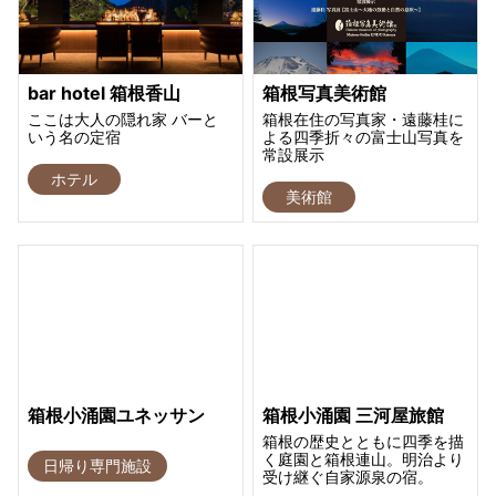
bar hotel 箱根香山
箱根写真美術館
ここは大人の隠れ家 バーと
箱根在住の写真家・遠藤桂に
いう名の定宿
よる四季折々の富士山写真を
常設展示
ホテル
美術館
箱根小涌園ユネッサン
箱根小涌園 三河屋旅館
箱根の歴史とともに四季を描
く庭園と箱根連山。明治より
日帰り専門施設
受け継ぐ自家源泉の宿。