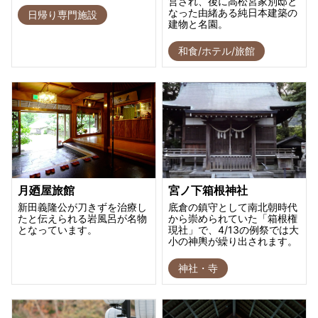
営され、後に高松宮家別邸と
なった由緒ある純日本建築の
日帰り専門施設
建物と名園。
和食/ホテル/旅館
月廼屋旅館
宮ノ下箱根神社
新田義隆公が刀きずを治療し
底倉の鎮守として南北朝時代
たと伝えられる岩風呂が名物
から崇められていた「箱根権
となっています。
現社」で、4/13の例祭では大
小の神輿が繰り出されます。
神社・寺