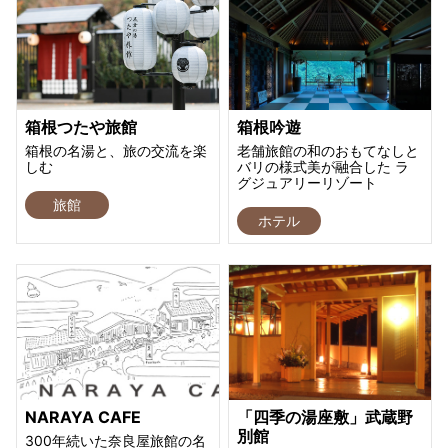
箱根つたや旅館
箱根吟遊
箱根の名湯と、旅の交流を楽
老舗旅館の和のおもてなしと
しむ
バリの様式美が融合した ラ
グジュアリーリゾート
旅館
ホテル
NARAYA CAFE
「四季の湯座敷」武蔵野
別館
300年続いた奈良屋旅館の名