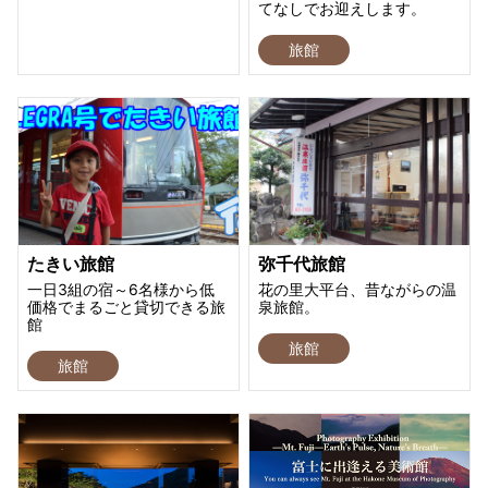
てなしでお迎えします。
旅館
たきい旅館
弥千代旅館
一日3組の宿～6名様から低
花の里大平台、昔ながらの温
価格でまるごと貸切できる旅
泉旅館。
館
旅館
旅館