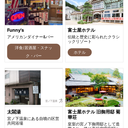
Funny's
富士屋ホテル
アメリカンダイナー&バー
伝統と歴史に彩られたクラシ
ックリゾート
洋食/居酒屋・スナッ
ホテル
ク・バー
太閤湯
富士屋ホテル 旧御用邸 菊
華荘
宮ノ下温泉にある自噴の区営
共同浴場
皇室の宮ノ下御用邸として造