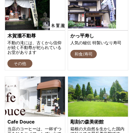
木賀瀧不動尊
かっ平寿し
不動の滝には、古くから信仰
人気の秘伝 特製いなり寿司
が続く不動尊が祀られている
お堂があります
和食/寿司
その他
Cafe Douce
彫刻の森美術館
当店のコーヒーは、一杯ずつ
箱根の大自然を生かした国内