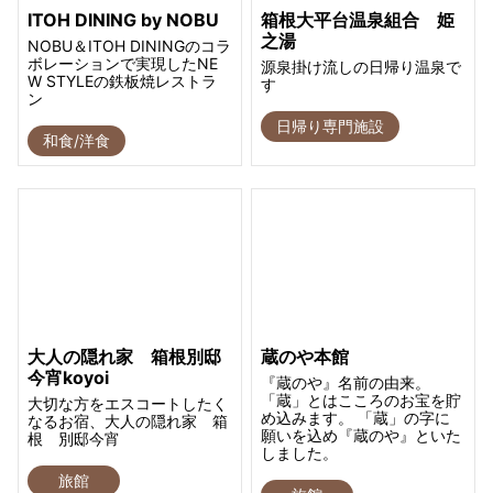
ITOH DINING by NOBU
箱根大平台温泉組合 姫
之湯
NOBU＆ITOH DININGのコラ
ボレーションで実現したNE
源泉掛け流しの日帰り温泉で
W STYLEの鉄板焼レストラ
す
ン
日帰り専門施設
和食/洋食
大人の隠れ家 箱根別邸
蔵のや本館
今宵koyoi
『蔵のや』名前の由来。
「蔵」とはこころのお宝を貯
大切な方をエスコートしたく
め込みます。 「蔵」の字に
なるお宿、大人の隠れ家 箱
願いを込め『蔵のや』といた
根 別邸今宵
しました。
旅館