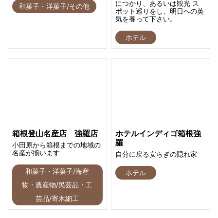
につかり、あるいは観光 ス
和菓子・洋菓子/その他
ポット巡りをし、明日への英
気を養って下さい。
ホテル
箱根登山名産店 強羅店
ホテルインディゴ箱根強
羅
小田原から箱根までの地域の
名産が揃います
自分に戻る安らぎの隠れ家
和菓子・洋菓子/海産
ホテル
物・農産物/民芸品・工
芸品/寄木細工