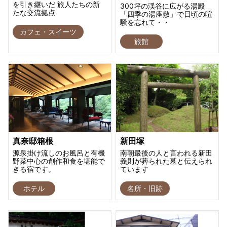
を引き継いだ 旅人たちの新
300坪の渓谷に広がる湯殿
たな交流拠点
「四季の湯座敷」で日頃の喧
騒を忘れて・・
カフェ・スイーツ
旅館
真奈邸箱根
新田塚
源泉掛け流しのお風呂と有機
南朝最後の人と言われる新田
野菜中心の創作和食を堪能で
義則が葬られた墓と伝えられ
きる宿です。
ています
ホテル
名所・旧跡