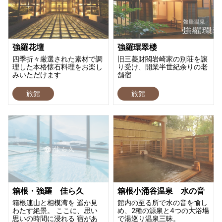
強羅花壇
強羅環翠楼
四季折々厳選された素材で調
旧三菱財閥岩崎家の別荘を譲
理した本格懐石料理をお楽し
り受け、開業半世紀余りの老
みいただけます
舗宿
旅館
旅館
箱根・強羅 佳ら久
箱根小涌谷温泉 水の音
箱根連山と相模湾を 遥か見
館内の至る所で水の音を愉し
わたす絶景。 ここに、思い
め、2種の源泉と4つの大浴場
思いの時間に浸れる 宿があ
で湯巡り温泉三昧。