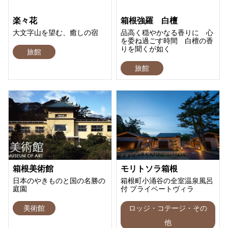
楽々花
箱根強羅 白檀
大文字山を望む、癒しの宿
品高く穏やかなる香りに 心
を委ね過ごす時間 白檀の香
りを聞くが如く
旅館
旅館
箱根美術館
モリトソラ箱根
日本のやきものと国の名勝の
箱根町小涌谷の全室温泉風呂
庭園
付 プライベートヴィラ
美術館
ロッジ・コテージ・その
他