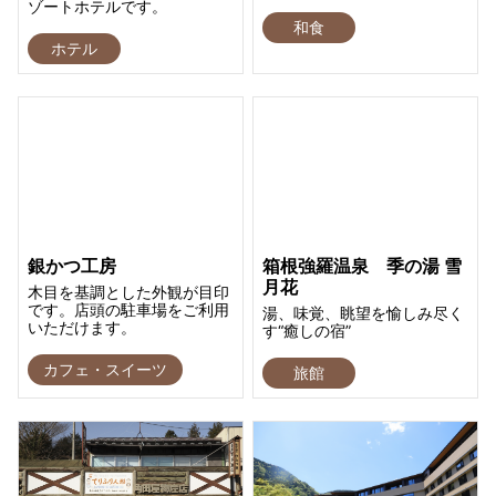
ゾートホテルです。
和食
ホテル
銀かつ工房
箱根強羅温泉 季の湯 雪
月花
木目を基調とした外観が目印
です。店頭の駐車場をご利用
湯、味覚、眺望を愉しみ尽く
いただけます。
す“癒しの宿”
カフェ・スイーツ
旅館