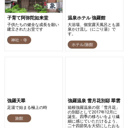
子育て阿弥陀如来堂
温泉ホテル 強羅館
子供たちの健全な成長を願い
大浴場、個室露天風呂とも源
建立されたお堂です
泉かけ流し（にごり湯）で
す。
神社・寺
ホテル/旅館
強羅天翠
強羅温泉 雪月花別邸 翠雲
足湯で始まる極上の時
箱根強羅温泉の宿「雪月花」
の別邸として2017年12月に
誕生。四季の移ろいをより繊
旅館
細に感じていただけるよう、
二十四節気を大切にしたおも