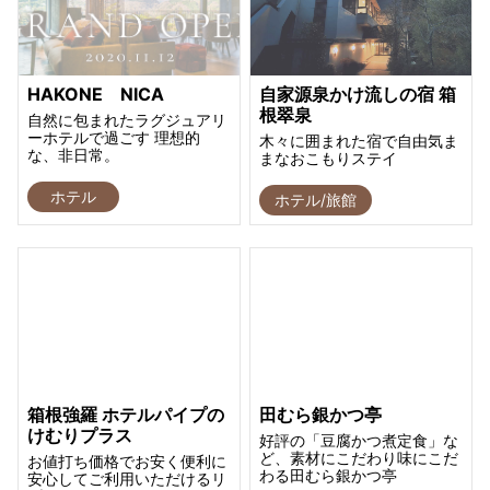
HAKONE NICA
自家源泉かけ流しの宿 箱
根翠泉
自然に包まれたラグジュアリ
ーホテルで過ごす 理想的
木々に囲まれた宿で自由気ま
な、非日常。
まなおこもりステイ
ホテル
ホテル/旅館
箱根強羅 ホテルパイプの
田むら銀かつ亭
けむりプラス
好評の「豆腐かつ煮定食」な
ど、素材にこだわり味にこだ
お値打ち価格でお安く便利に
わる田むら銀かつ亭
安心してご利用いただけるリ