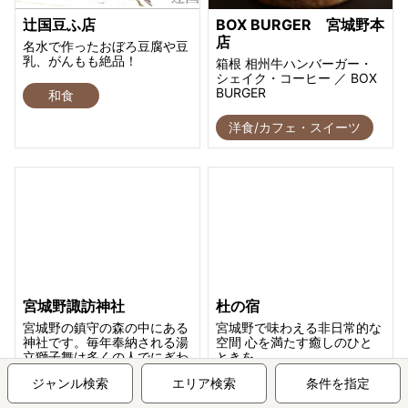
辻国豆ふ店
BOX BURGER 宮城野本
店
名水で作ったおぼろ豆腐や豆
乳、がんもも絶品！
箱根 相州牛ハンバーガー・
シェイク・コーヒー ／ BOX
BURGER
和食
洋食/カフェ・スイーツ
宮城野諏訪神社
杜の宿
宮城野の鎮守の森の中にある
宮城野で味わえる非日常的な
神社です。毎年奉納される湯
空間 心を満たす癒しのひと
立獅子舞は多くの人でにぎわ
ときを
う神事です。
ジャンル検索
エリア検索
条件を指定
ロッジ・コテージ・その
神社・寺