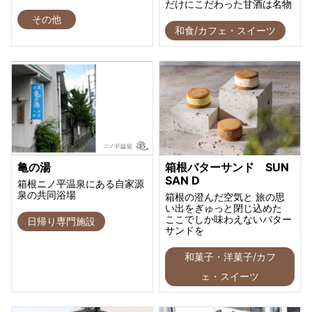
だけにこだわった甘酒は名物
その他
和食/カフェ・スイーツ
亀の湯
箱根バターサンド SUN
SAN D
箱根ニノ平温泉にある自家源
泉の共同浴場
箱根の澄んだ空気と 旅の思
い出をぎゅっと閉じ込めた
ここでしか味わえないバター
日帰り専門施設
サンドを
和菓子・洋菓子/カフ
ェ・スイーツ