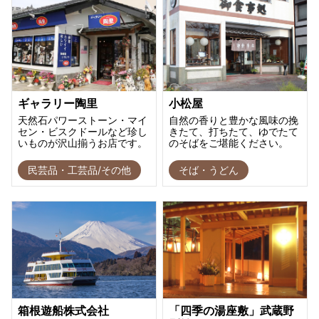
ギャラリー陶里
小松屋
天然石パワーストーン・マイ
自然の香りと豊かな風味の挽
セン・ビスクドールなど珍し
きたて、打ちたて、ゆでたて
いものが沢山揃うお店です。
のそばをご堪能ください。
民芸品・工芸品/その他
そば・うどん
箱根遊船株式会社
「四季の湯座敷」武蔵野