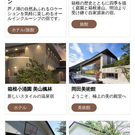
ン
箱根の歴史とともに四季を描
く庭園と箱根連山。明治より
芦ノ湖の自然あふれるロケー
受け継ぐ自家源泉の宿。
ションを気軽に楽しめるオー
ルインクルーシブの宿です。
旅館
ホテル/旅館
箱根小涌園 美山楓林
岡田美術館
新しいスタイルの温泉宿
ようこそ、極上の美の殿堂へ
ホテル
美術館