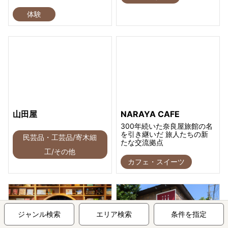
体験
山田屋
NARAYA CAFE
300年続いた奈良屋旅館の名
を引き継いだ 旅人たちの新
民芸品・工芸品/寄木細
たな交流拠点
工/その他
カフェ・スイーツ
ジャンル検索
エリア検索
条件を指定