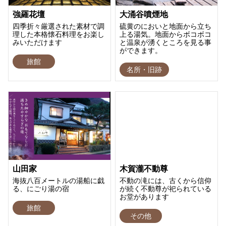
強羅花壇
大涌谷噴煙地
四季折々厳選された素材で調
硫黄のにおいと地面から立ち
理した本格懐石料理をお楽し
上る湯気。地面からボコボコ
みいただけます
と温泉が湧くところを見る事
ができます。
旅館
名所・旧跡
山田家
木賀瀧不動尊
海抜八百メートルの湯船に戯
不動の滝には、古くから信仰
る、にごり湯の宿
が続く不動尊が祀られている
お堂があります
旅館
その他