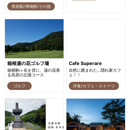
美術館/博物館/その他
箱根湯の花ゴルフ場
Cafe Superare
箱根駒ヶ岳を背に、湯の花香
自然に囲まれた...隠れ家カフ
る高原の丘陵コース
ェ！！
ゴルフ
洋食/カフェ・スイーツ