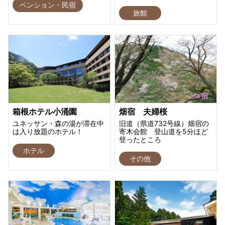
ペンション・民宿
旅館
箱根ホテル小涌園
畑宿 夫婦桜
ユネッサン・森の湯が滞在中
旧道（県道732号線）畑宿の
は入り放題のホテル！
寄木会館 登山道を5分ほど
登ったところ
ホテル
その他