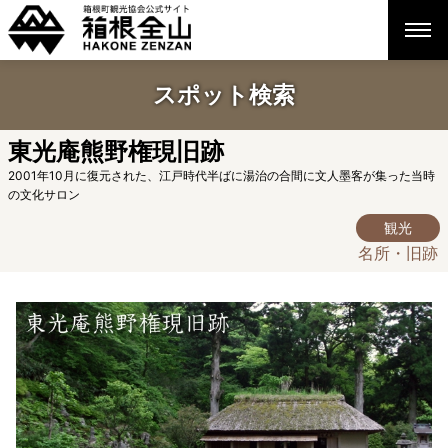
スポット検索
東光庵熊野権現旧跡
2001年10月に復元された、江戸時代半ばに湯治の合間に文人墨客が集った当時
の文化サロン
観光
名所・旧跡