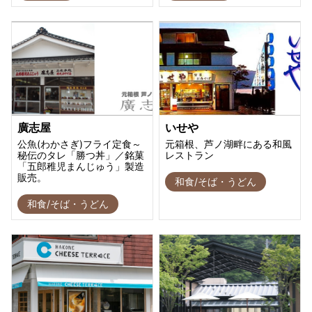
廣志屋
いせや
公魚(わかさぎ)フライ定食～
元箱根、芦ノ湖畔にある和風
秘伝のタレ「勝つ丼」／銘菓
レストラン
「五郎稚児まんじゅう」製造
販売。
和食/そば・うどん
和食/そば・うどん