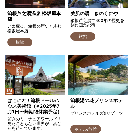
箱根芦之湯温泉 松坂屋本
美肌の湯 きのくにや
店
箱根芦之湯で300年の歴史を
刻む源泉の宿
いま蘇る、箱根の歴史と歩む
松坂屋本店
旅館
旅館
はこにわ / 箱根ドールハ
箱根湯の花プリンスホテ
ウス美術館（※2025年7
ル
月1日〜無期限休業予定）
プリンスホテルズ&リゾーツ
驚異のミニチュアワールド！
見たこともない世界が、あな
たを待っています。
ホテル/旅館