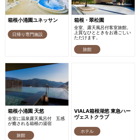
箱根小涌園ユネッサン
箱根・翠松園
全室、露天風呂付客室旅館。
上質なひとときをお過ごしい
日帰り専門施設
ただけます。
旅館
箱根小涌園 天悠
VIALA箱根湖悠 東急ハー
ヴェストクラブ
全室に温泉露天風呂付 五感
が癒される箱根の湯宿
ホテル
旅館