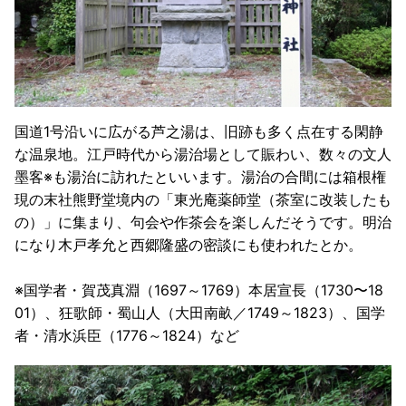
国道1号沿いに広がる芦之湯は、旧跡も多く点在する閑静
な温泉地。江戸時代から湯治場として賑わい、数々の文人
墨客※も湯治に訪れたといいます。湯治の合間には箱根権
現の末社熊野堂境内の「東光庵薬師堂（茶室に改装したも
の）」に集まり、句会や作茶会を楽しんだそうです。明治
になり木戸孝允と西郷隆盛の密談にも使われたとか。
※国学者・賀茂真淵（1697～1769）本居宣長（1730〜18
01）、狂歌師・蜀山人（大田南畝／1749～1823）、国学
者・清水浜臣（1776～1824）など