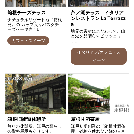
箱根チーズテラス
芦ノ湖テラス イタリア
ンレストラン La Terrazz
ナチュラルリゾート地〝箱根
a
発〟の カップ入りバスクチ
ーズケーキ専門店
地元の素材にこだわって。山
と湖を見晴らすピッツェリ
カフェ・スイーツ
ァ。
イタリアン/カフェ・ス
イーツ
箱根旧街道休憩所
箱根甘酒茶屋
無料の休憩所。江戸の暮らし
江戸初期創業の「箱根甘酒茶
の資料展示もあります。
屋」砂糖を使わない麹の甘さ