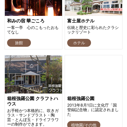
和みの宿 華ごころ
富士屋ホテル
一客一亭 心のこもったおも
伝統と歴史に彩られたクラシ
てなし
ックリゾート
旅館
ホテル
箱根強羅公園 クラフトハ
箱根強羅公園
ウス
2013年8月1日に文化庁「国
登録記念物」に認定されまし
お手軽かつ本格的に、吹きガ
た
ラス・サンドブラスト・陶
芸・とんぼ玉・ドライフラワ
ーの制作ができます。
植物園/その他