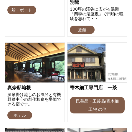
別館
300坪の渓谷に広がる湯殿
船・ボート
「四季の湯座敷」で日頃の喧
騒を忘れて・・
旅館
真奈邸箱根
寄木細工専門店 一茶
源泉掛け流しのお風呂と有機
野菜中心の創作和食を堪能で
民芸品・工芸品/寄木細
きる宿です。
工/その他
ホテル