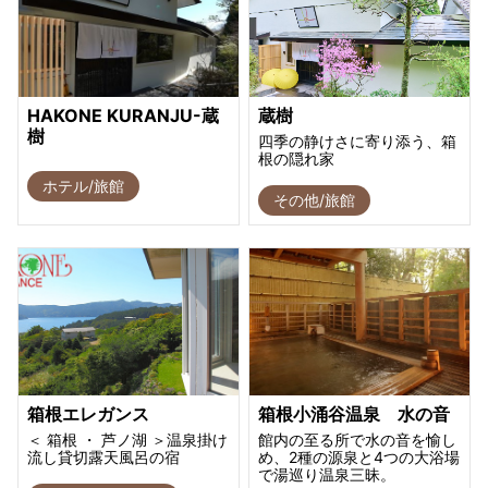
HAKONE KURANJU-蔵
蔵樹
樹
四季の静けさに寄り添う、箱
根の隠れ家
ホテル/旅館
その他/旅館
箱根エレガンス
箱根小涌谷温泉 水の音
＜ 箱根 ・ 芦ノ湖 ＞温泉掛け
館内の至る所で水の音を愉し
流し貸切露天風呂の宿
め、2種の源泉と4つの大浴場
で湯巡り温泉三昧。