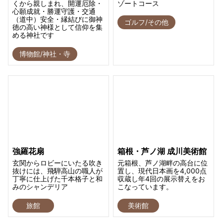
くから親しまれ、開運厄除・
ゾートコース
心願成就・勝運守護・交通
（道中）安全・縁結びに御神
ゴルフ/その他
徳の高い神様として信仰を集
める神社です
博物館/神社・寺
強羅花扇
箱根・芦ノ湖 成川美術館
玄関からロビーにいたる吹き
元箱根、芦ノ湖畔の高台に位
抜けには、飛騨高山の職人が
置し、現代日本画を4,000点
丁寧に仕上げた千本格子と和
収蔵し年4回の展示替えをお
みのシャンデリア
こなっています。
旅館
美術館