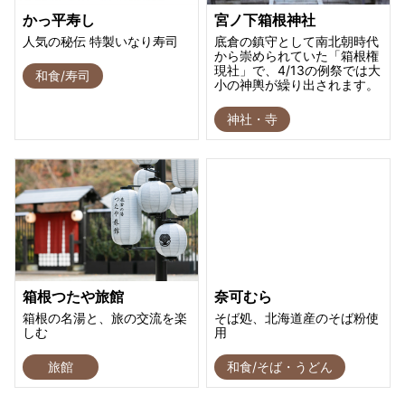
かっ平寿し
宮ノ下箱根神社
人気の秘伝 特製いなり寿司
底倉の鎮守として南北朝時代
から崇められていた「箱根権
現社」で、4/13の例祭では大
和食/寿司
小の神輿が繰り出されます。
神社・寺
箱根つたや旅館
奈可むら
箱根の名湯と、旅の交流を楽
そば処、北海道産のそば粉使
しむ
用
旅館
和食/そば・うどん