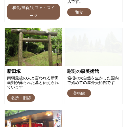
店です。
和食/洋食/カフェ・スイ
和食
ーツ
新田塚
彫刻の森美術館
南朝最後の人と言われる新田
箱根の大自然を生かした国内
義則が葬られた墓と伝えられ
で始めての屋外美術館です
ています
美術館
名所・旧跡