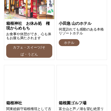
箱根神社 お休み処 権
小田急 山のホテル
現からめもち
何度訪れても感動のある本格
リゾートホテル
お食事や休憩ができ、心も体
もお腹も満たされます
ホテル
カフェ・スイーツ/そ
ば・うどん
箱根神社
箱根園ゴルフ場
関東総鎮守箱根権現として古
富士山と芦ノ湖を望む絶景リ