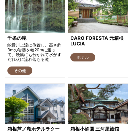
千条の滝
CARO FORESTA 元箱根
LUCIA
蛇骨川上流に位置し、高さ約
3mの岩盤を幅20mに渡っ
て、幾筋にも分かれて水がす
ホテル
だれ状に流れ落ちる滝
その他
箱根芦ノ湖ホテルラクー
箱根小涌園 三河屋旅館