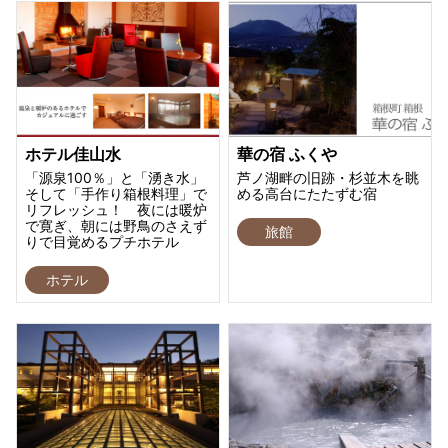
ホテル佳山水
華の宿 ふくや
「源泉100％」と「湧き水」
芦ノ湖畔の旧跡・杉並木を眺
そして「手作り箱根料理」で
める高台にたたずむ宿
リフレッシュ！ 夜には暖炉
で寛ぎ、朝には野鳥のさえず
旅館
りで目覚めるプチホテル
ホテル