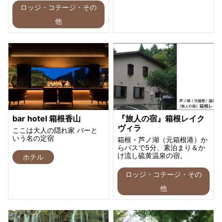
ロッジ・コテージ・その
他
bar hotel 箱根香山
『旅人の宿』箱根レイク
ヴィラ
ここは大人の隠れ家 バーと
いう名の定宿
箱根・芦ノ湖（元箱根港）か
らバスで5分、素泊まり＆か
け流し硫黄温泉の宿。
ホテル
ロッジ・コテージ・その
他