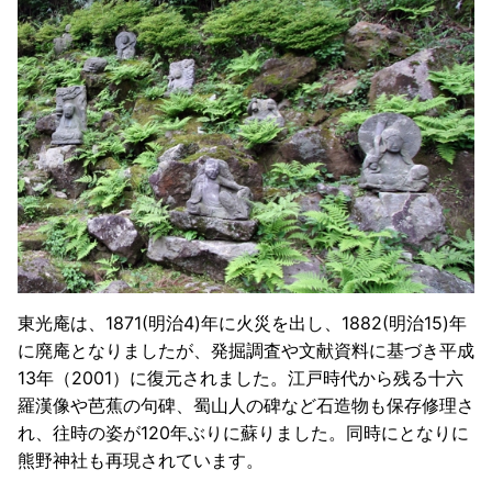
東光庵は、1871(明治4)年に火災を出し、1882(明治15)年
に廃庵となりましたが、発掘調査や文献資料に基づき平成
13年（2001）に復元されました。江戸時代から残る十六
羅漢像や芭蕉の句碑、蜀山人の碑など石造物も保存修理さ
れ、往時の姿が120年ぶりに蘇りました。同時にとなりに
熊野神社も再現されています。