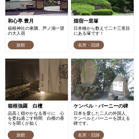
和心亭 豊月
畑宿一里塚
箱根神社の東隣、芦ノ湖一望
日本橋から数えて二十三里目
の大人宿
にある塚です！
旅館
名所・旧跡
箱根強羅 白檀
ケンペル・バーニーの碑
品高く穏やかなる香りに 心
日本を愛した二人の外国人、
を委ね過ごす時間 白檀の香
ケンペルとバーニーを讃える
りを聞くが如く
碑です。
旅館
名所・旧跡