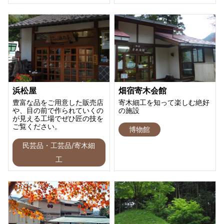
浜松屋
畑宿寄木会館
豊富な品をご用意した販売店
寄木細工を知って楽しむ絶好
や、目の前で作られていくの
の施設
が見える工場でぜひ匠の技を
ご覧ください。
博物館
民芸品・工芸品/寄木細
工