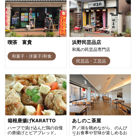
喫茶 富貴
浜野民芸品店
和風の民芸品専門店
和菓子・洋菓子/和食
民芸品・工芸品
箱根唐揚げKARATTO
あしのこ茶屋
ハーブで漬け込んだ鶏の自慢
芦ノ湖を眺めながら、のんび
の唐揚げとビアブレッド。
りお食事や甘味が楽しめるお