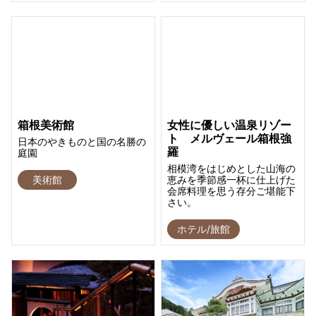
箱根美術館
女性に優しい温泉リゾー
ト メルヴェール箱根強
日本のやきものと国の名勝の
羅
庭園
相模湾をはじめとした山海の
美術館
恵みを季節感一杯に仕上げた
会席料理を思う存分ご堪能下
さい。
ホテル/旅館