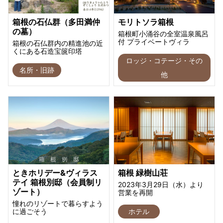
箱根の石仏群（多田満仲
モリトソラ箱根
の墓）
箱根町小涌谷の全室温泉風呂
付 プライベートヴィラ
箱根の石仏群内の精進池の近
くにある石造宝篋印塔
ロッジ・コテージ・その
名所・旧跡
他
ときホリデー&ヴィラス
箱根 緑樹山荘
テイ 箱根別邸（会員制リ
2023年3月29日（水）より
ゾート）
営業を再開
憧れのリゾートで暮らすよう
に過ごそう
ホテル