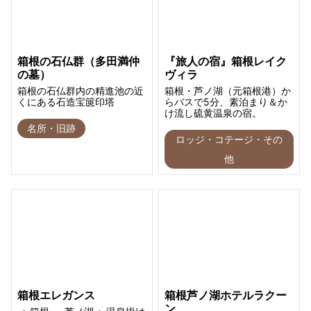
箱根の石仏群（多田満仲
『旅人の宿』箱根レイク
の墓）
ヴィラ
箱根の石仏群内の精進池の近
箱根・芦ノ湖（元箱根港）か
くにある石造宝篋印塔
らバスで5分、素泊まり＆か
け流し硫黄温泉の宿。
名所・旧跡
ロッジ・コテージ・その
他
箱根エレガンス
箱根芦ノ湖ホテルラクー
ン