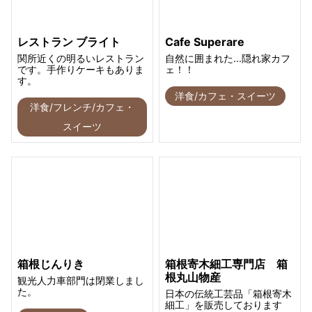
レストラン ブライト
Cafe Superare
関所近くの明るいレストラン
自然に囲まれた...隠れ家カフ
です。手作りケーキもありま
ェ！！
す。
洋食/カフェ・スイーツ
洋食/フレンチ/カフェ・
スイーツ
箱根じんりき
箱根寄木細工専門店 箱
根丸山物産
観光人力車部門は閉業しまし
た。
日本の伝統工芸品「箱根寄木
細工」を販売しております