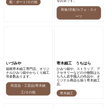
るお店です。
船・ボート/その他
和食/洋食/カフェ・スイ
ーツ
いづみや
寄木細工 うちはら
箱根寄木細工専門店。オリジ
ひみつ箱や、ストラップ、ア
ナルひみつ箱やからくり細工
クセサリーなどの小物類はも
等多数あります。
ちろん若手職人の作品や、オ
リジナル商品も揃う寄木細工
店。
民芸品・工芸品/寄木細
工/その他
寄木細工