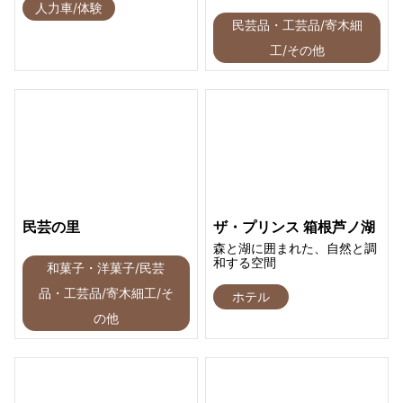
人力車/体験
民芸品・工芸品/寄木細
工/その他
民芸の里
ザ・プリンス 箱根芦ノ湖
森と湖に囲まれた、自然と調
和する空間
和菓子・洋菓子/民芸
品・工芸品/寄木細工/そ
ホテル
の他