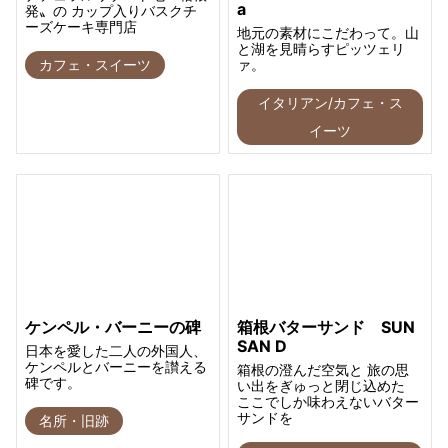
a
発〟の カップ入りバスクチ
ーズケーキ専門店
地元の素材にこだわって。山
と湖を見晴らすピッツェリ
カフェ・スイーツ
ァ。
イタリアン/カフェ・ス
イーツ
ケンペル・バーニーの碑
箱根バターサンド SUN
SAN D
日本を愛した二人の外国人、
ケンペルとバーニーを讃える
箱根の澄んだ空気と 旅の思
碑です。
い出をぎゅっと閉じ込めた
ここでしか味わえないバター
サンドを
名所・旧跡