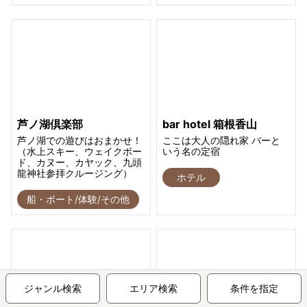
芦ノ湖倶楽部
bar hotel 箱根香山
芦ノ湖での遊びはおまかせ！
ここは大人の隠れ家 バーと
（水上スキー、ウェイクボー
いう名の定宿
ド、カヌー、カヤック、九頭
龍神社参拝クルージング）
ホテル
船・ボート/体験/その他
ジャンル検索
エリア検索
条件を指定