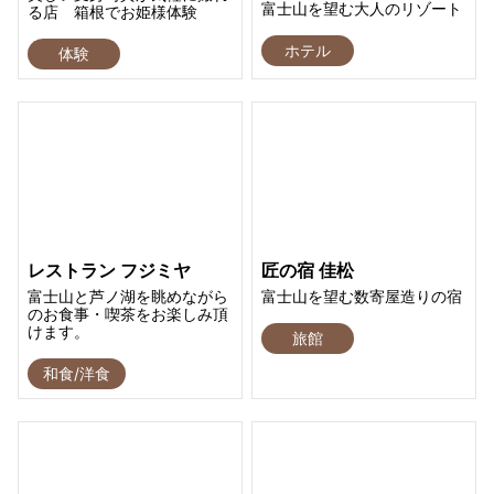
富士山を望む大人のリゾート
る店 箱根でお姫様体験
ホテル
体験
レストラン フジミヤ
匠の宿 佳松
富士山と芦ノ湖を眺めながら
富士山を望む数寄屋造りの宿
のお食事・喫茶をお楽しみ頂
けます。
旅館
和食/洋食