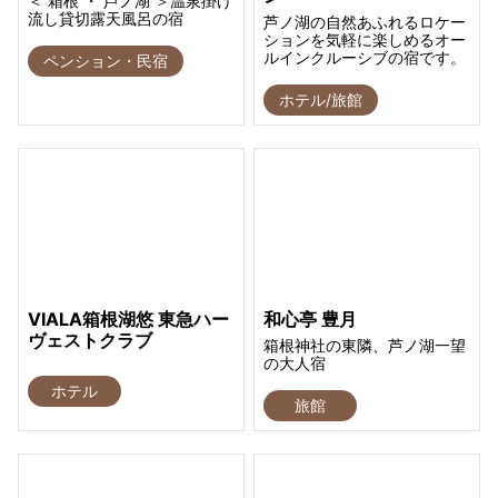
＜ 箱根 ・ 芦ノ湖 ＞温泉掛け
流し貸切露天風呂の宿
芦ノ湖の自然あふれるロケー
ションを気軽に楽しめるオー
ルインクルーシブの宿です。
ペンション・民宿
ホテル/旅館
VIALA箱根湖悠 東急ハー
和心亭 豊月
ヴェストクラブ
箱根神社の東隣、芦ノ湖一望
の大人宿
ホテル
旅館