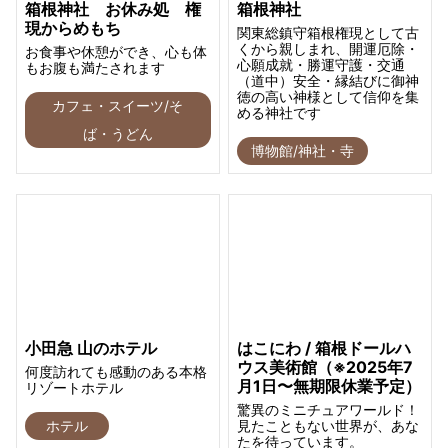
箱根神社 お休み処 権
箱根神社
現からめもち
関東総鎮守箱根権現として古
くから親しまれ、開運厄除・
お食事や休憩ができ、心も体
心願成就・勝運守護・交通
もお腹も満たされます
（道中）安全・縁結びに御神
徳の高い神様として信仰を集
カフェ・スイーツ/そ
める神社です
ば・うどん
博物館/神社・寺
小田急 山のホテル
はこにわ / 箱根ドールハ
ウス美術館（※2025年7
何度訪れても感動のある本格
月1日〜無期限休業予定）
リゾートホテル
驚異のミニチュアワールド！
ホテル
見たこともない世界が、あな
たを待っています。