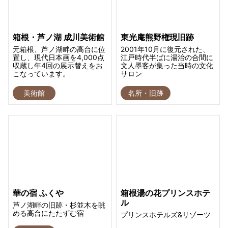
箱根・芦ノ湖 成川美術館
東光庵熊野権現旧跡
元箱根、芦ノ湖畔の高台に位
2001年10月に復元された、
置し、現代日本画を4,000点
江戸時代半ばに湯治の合間に
収蔵し年4回の展示替えをお
文人墨客が集った当時の文化
こなっています。
サロン
美術館
名所・旧跡
華の宿 ふくや
箱根湯の花プリンスホテ
ル
芦ノ湖畔の旧跡・杉並木を眺
める高台にたたずむ宿
プリンスホテルズ&リゾーツ