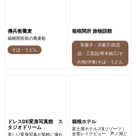
傳兵衛蕎麦
箱根関所 旅物語館
箱根関所前の蕎麦処
和菓子・洋菓子/民芸
そば・うどん
品・工芸品/寄木細工/そ
の他/洋食/そば・うどん
ドレスDE変身写真館 ス
箱根ホテル
タジオドリーム
富士屋ホテルズ&リゾーツ｜
全室レイクビュー 芦ノ湖と
美しい変身写真が気軽に撮れ