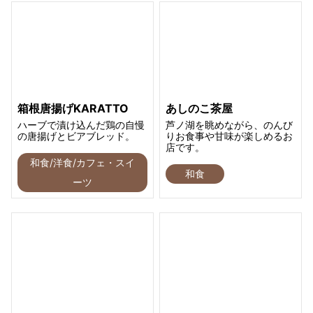
箱根唐揚げKARATTO
あしのこ茶屋
ハーブで漬け込んだ鶏の自慢
芦ノ湖を眺めながら、のんび
の唐揚げとビアブレッド。
りお食事や甘味が楽しめるお
店です。
和食/洋食/カフェ・スイ
和食
ーツ