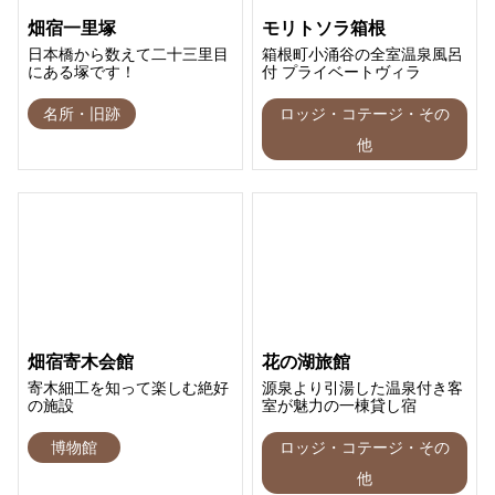
畑宿一里塚
モリトソラ箱根
日本橋から数えて二十三里目
箱根町小涌谷の全室温泉風呂
にある塚です！
付 プライベートヴィラ
名所・旧跡
ロッジ・コテージ・その
他
畑宿寄木会館
花の湖旅館
寄木細工を知って楽しむ絶好
源泉より引湯した温泉付き客
の施設
室が魅力の一棟貸し宿
博物館
ロッジ・コテージ・その
他