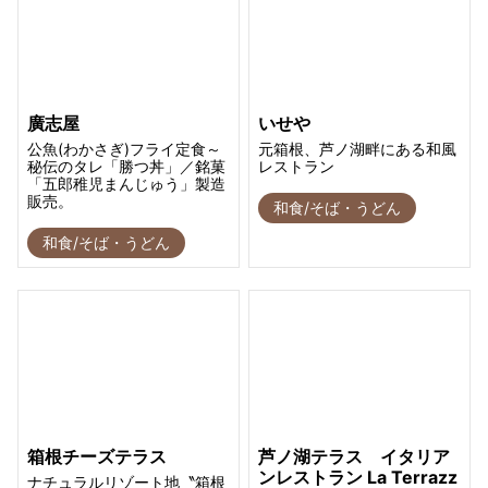
廣志屋
いせや
公魚(わかさぎ)フライ定食～
元箱根、芦ノ湖畔にある和風
秘伝のタレ「勝つ丼」／銘菓
レストラン
「五郎稚児まんじゅう」製造
販売。
和食/そば・うどん
和食/そば・うどん
箱根チーズテラス
芦ノ湖テラス イタリア
ンレストラン La Terrazz
ナチュラルリゾート地〝箱根