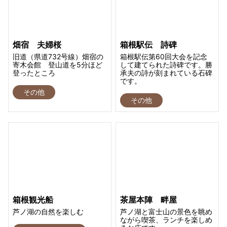
畑宿 夫婦桜
箱根駅伝 詩碑
旧道（県道732号線）畑宿の
箱根駅伝第60回大会を記念
寄木会館 登山道を5分ほど
して建てられた詩碑です。勝
登ったところ
承夫の詩が刻まれている石碑
です。
その他
その他
箱根観光船
茶屋本陣 畔屋
芦ノ湖の自然を楽しむ
芦ノ湖と富士山の景色を眺め
ながら喫茶、ランチを楽しめ