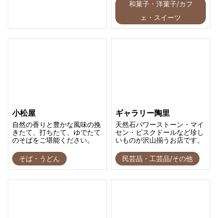
和菓子・洋菓子/カフ
ェ・スイーツ
小松屋
ギャラリー陶里
自然の香りと豊かな風味の挽
天然石パワーストーン・マイ
きたて、打ちたて、ゆでたて
セン・ビスクドールなど珍し
のそばをご堪能ください。
いものが沢山揃うお店です。
そば・うどん
民芸品・工芸品/その他