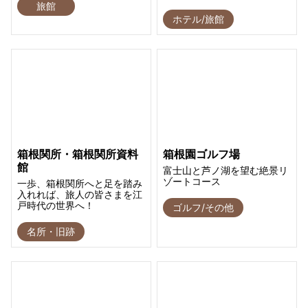
旅館
ホテル/旅館
箱根関所・箱根関所資料
箱根園ゴルフ場
館
富士山と芦ノ湖を望む絶景リ
ゾートコース
一歩、箱根関所へと足を踏み
入れれば、旅人の皆さまを江
戸時代の世界へ！
ゴルフ/その他
名所・旧跡