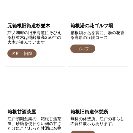
元箱根旧街道杉並木
箱根湯の花ゴルフ場
芦ノ湖畔の旧東海道にそびえ
箱根駒ヶ岳を背に、湯の花香
る杉並木は樹齢最高350年の
る高原の丘陵コース
大木が並んでいます
ゴルフ
名所・旧跡
箱根甘酒茶屋
箱根旧街道休憩所
江戸初期創業の「箱根甘酒茶
無料の休憩所。江戸の暮らし
屋」砂糖を使わない麹の甘さ
の資料展示もあります。
だけにこだわった甘酒は名物