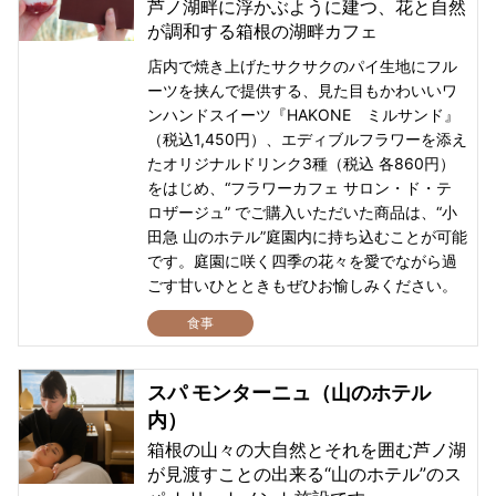
芦ノ湖畔に浮かぶように建つ、花と自然
が調和する箱根の湖畔カフェ
店内で焼き上げたサクサクのパイ生地にフル
ーツを挟んで提供する、見た目もかわいいワ
ンハンドスイーツ『HAKONE ミルサンド』
（税込1,450円）、エディブルフラワーを添え
たオリジナルドリンク3種（税込 各860円）
をはじめ、“フラワーカフェ サロン・ド・テ
ロザージュ” でご購入いただいた商品は、“小
田急 山のホテル”庭園内に持ち込むことが可能
です。庭園に咲く四季の花々を愛でながら過
ごす甘いひとときもぜひお愉しみください。
食事
スパ モンターニュ（山のホテル
内）
箱根の山々の大自然とそれを囲む芦ノ湖
が見渡すことの出来る“山のホテル”のス