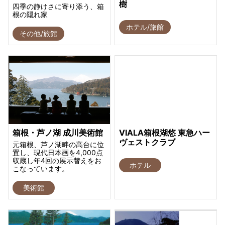
樹
四季の静けさに寄り添う、箱
根の隠れ家
ホテル/旅館
その他/旅館
箱根・芦ノ湖 成川美術館
VIALA箱根湖悠 東急ハー
ヴェストクラブ
元箱根、芦ノ湖畔の高台に位
置し、現代日本画を4,000点
収蔵し年4回の展示替えをお
ホテル
こなっています。
美術館