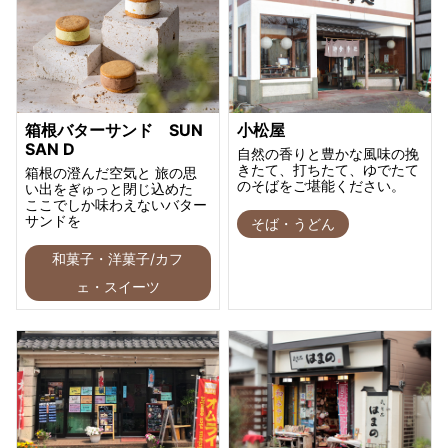
箱根バターサンド SUN
小松屋
SAN D
自然の香りと豊かな風味の挽
きたて、打ちたて、ゆでたて
箱根の澄んだ空気と 旅の思
のそばをご堪能ください。
い出をぎゅっと閉じ込めた
ここでしか味わえないバター
サンドを
そば・うどん
和菓子・洋菓子/カフ
ェ・スイーツ