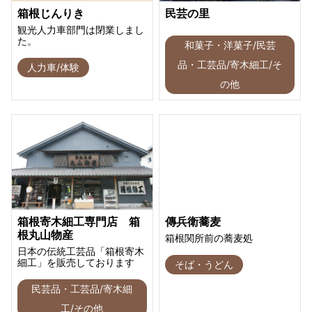
箱根じんりき
民芸の里
観光人力車部門は閉業しまし
た。
和菓子・洋菓子/民芸
品・工芸品/寄木細工/そ
人力車/体験
の他
箱根寄木細工専門店 箱
傳兵衛蕎麦
根丸山物産
箱根関所前の蕎麦処
日本の伝統工芸品「箱根寄木
細工」を販売しております
そば・うどん
民芸品・工芸品/寄木細
工/その他