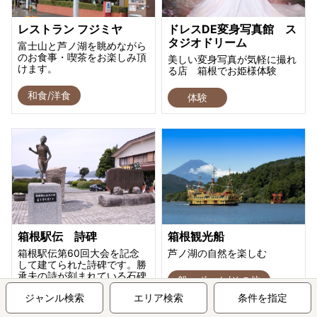
レストラン フジミヤ
ドレスDE変身写真館 ス
タジオドリーム
富士山と芦ノ湖を眺めながら
のお食事・喫茶をお楽しみ頂
美しい変身写真が気軽に撮れ
けます。
る店 箱根でお姫様体験
和食/洋食
体験
箱根駅伝 詩碑
箱根観光船
箱根駅伝第60回大会を記念
芦ノ湖の自然を楽しむ
して建てられた詩碑です。勝
承夫の詩が刻まれている石碑
船・ボート/その他
です。
ジャンル検索
エリア検索
条件を指定
その他