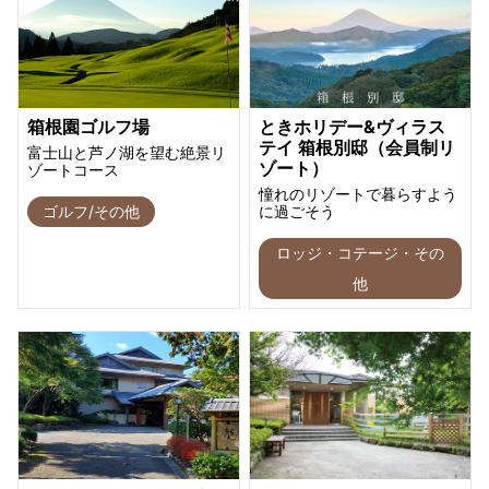
箱根園ゴルフ場
ときホリデー&ヴィラス
テイ 箱根別邸（会員制リ
富士山と芦ノ湖を望む絶景リ
ゾート）
ゾートコース
憧れのリゾートで暮らすよう
ゴルフ/その他
に過ごそう
ロッジ・コテージ・その
他