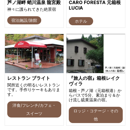
芦ノ湖畔 蛸川温泉 龍宮殿
CARO FORESTA 元箱根
LUCIA
神々に護られてきた絶景宿
宿泊施設/旅館
ホテル
レストラン ブライト
『旅人の宿』箱根レイク
ヴィラ
関所近くの明るいレストラン
です。手作りケーキもありま
箱根・芦ノ湖（元箱根港）か
す。
らバスで5分、素泊まり＆か
け流し硫黄温泉の宿。
洋食/フレンチ/カフェ・
ロッジ・コテージ・その
スイーツ
他