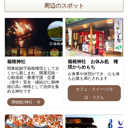
周辺のスポット
箱根神社
箱根神社 お休み処 権
現からめもち
関東総鎮守箱根権現として古
くから親しまれ、開運厄除・
お食事や休憩ができ、心も体
心願成就・勝運守護・交通
もお腹も満たされます
（道中）安全・縁結びに御神
徳の高い神様として信仰を集
カフェ・スイーツ/そ
める神社です
ば・うどん
博物館/神社・寺