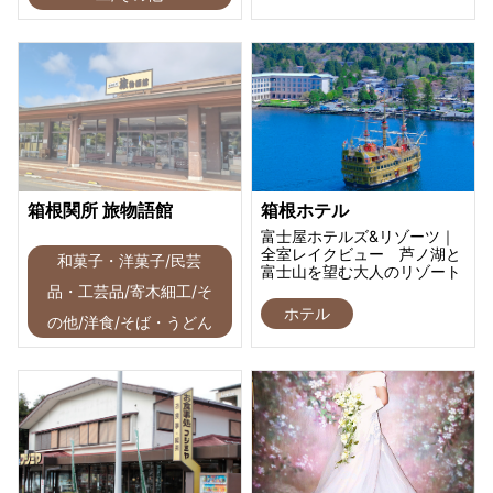
箱根関所 旅物語館
箱根ホテル
富士屋ホテルズ&リゾーツ｜
全室レイクビュー 芦ノ湖と
和菓子・洋菓子/民芸
富士山を望む大人のリゾート
品・工芸品/寄木細工/そ
ホテル
の他/洋食/そば・うどん