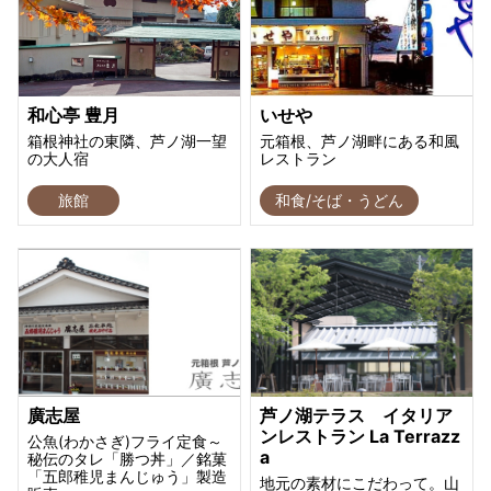
和心亭 豊月
いせや
箱根神社の東隣、芦ノ湖一望
元箱根、芦ノ湖畔にある和風
の大人宿
レストラン
旅館
和食/そば・うどん
廣志屋
芦ノ湖テラス イタリア
ンレストラン La Terrazz
公魚(わかさぎ)フライ定食～
a
秘伝のタレ「勝つ丼」／銘菓
「五郎稚児まんじゅう」製造
地元の素材にこだわって。山