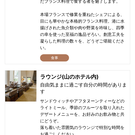
だフランス料理で食する者を魅了します。
本場フランスで修業を重ねたシェフによる、
目にも華やかな本格的フランス料理。港に水
揚げされた魚介類や肉や野菜を吟味し、四季
の幸を使った至福の逸品ぞろい。創意工夫を
凝らした料理の数々を、どうぞご堪能くださ
い。
食事
ラウンジ(山のホテル内)
自由気ままに過ごす自分の時間がありま
す
サンドウィッチやアフタヌーンティーなどの
ライトミール、季節のフルーツを取り入れた
デザートメニューを、お好みのお飲み物と共
にどうぞ。
落ち着いた雰囲気のラウンジで特別な時間を
お過ごしください。