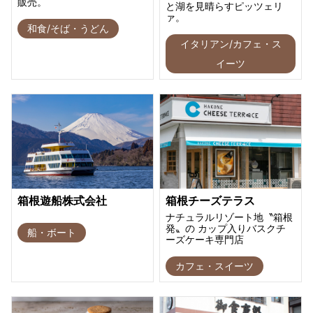
販売。
と湖を見晴らすピッツェリ
ァ。
和食/そば・うどん
イタリアン/カフェ・ス
イーツ
箱根遊船株式会社
箱根チーズテラス
ナチュラルリゾート地〝箱根
発〟の カップ入りバスクチ
船・ボート
ーズケーキ専門店
カフェ・スイーツ