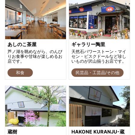
あしのこ茶屋
ギャラリー陶里
芦ノ湖を眺めながら、のんび
天然石パワーストーン・マイ
りお食事や甘味が楽しめるお
セン・ビスクドールなど珍し
店です。
いものが沢山揃うお店です。
和食
民芸品・工芸品/その他
蔵樹
HAKONE KURANJU-蔵