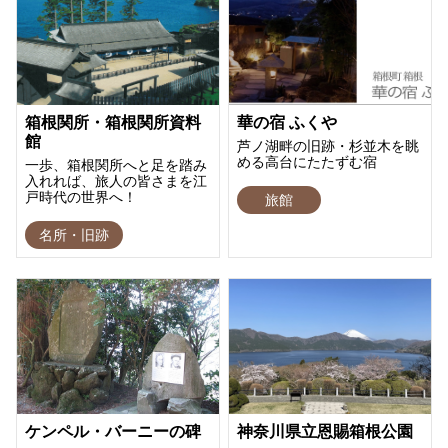
箱根関所・箱根関所資料
華の宿 ふくや
館
芦ノ湖畔の旧跡・杉並木を眺
める高台にたたずむ宿
一歩、箱根関所へと足を踏み
入れれば、旅人の皆さまを江
戸時代の世界へ！
旅館
名所・旧跡
ケンペル・バーニーの碑
神奈川県立恩賜箱根公園