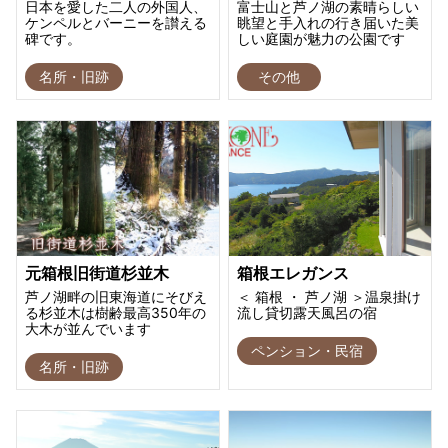
日本を愛した二人の外国人、
富士山と芦ノ湖の素晴らしい
ケンペルとバーニーを讃える
眺望と手入れの行き届いた美
碑です。
しい庭園が魅力の公園です
名所・旧跡
その他
元箱根旧街道杉並木
箱根エレガンス
芦ノ湖畔の旧東海道にそびえ
＜ 箱根 ・ 芦ノ湖 ＞温泉掛け
る杉並木は樹齢最高350年の
流し貸切露天風呂の宿
大木が並んでいます
ペンション・民宿
名所・旧跡