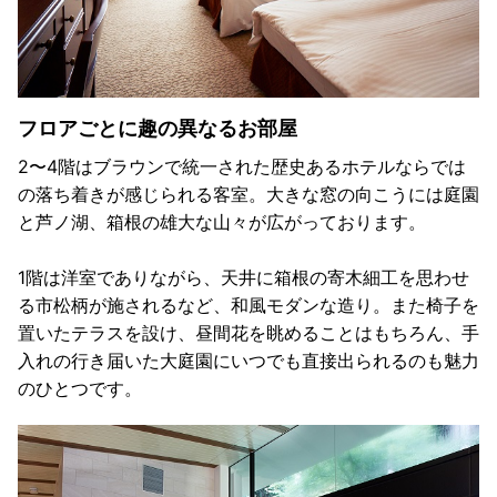
フロアごとに趣の異なるお部屋
2〜4階はブラウンで統一された歴史あるホテルならでは
の落ち着きが感じられる客室。大きな窓の向こうには庭園
と芦ノ湖、箱根の雄大な山々が広がっております。
1階は洋室でありながら、天井に箱根の寄木細工を思わせ
る市松柄が施されるなど、和風モダンな造り。また椅子を
置いたテラスを設け、昼間花を眺めることはもちろん、手
入れの行き届いた大庭園にいつでも直接出られるのも魅力
のひとつです。