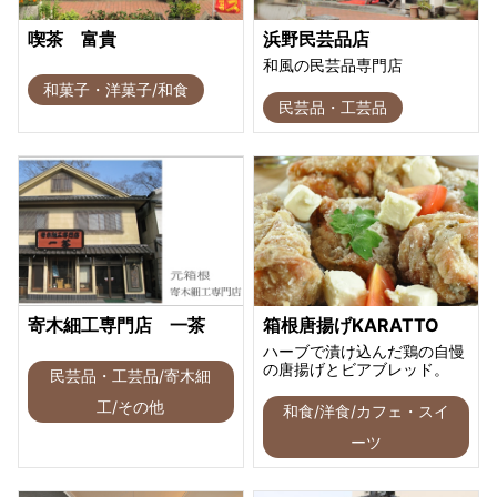
喫茶 富貴
浜野民芸品店
和風の民芸品専門店
和菓子・洋菓子/和食
民芸品・工芸品
寄木細工専門店 一茶
箱根唐揚げKARATTO
ハーブで漬け込んだ鶏の自慢
の唐揚げとビアブレッド。
民芸品・工芸品/寄木細
工/その他
和食/洋食/カフェ・スイ
ーツ