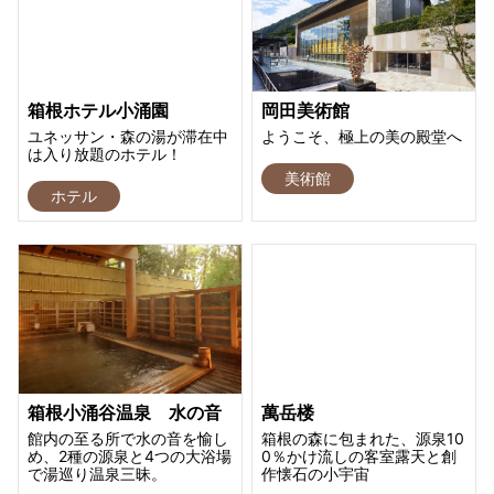
箱根ホテル小涌園
岡田美術館
ユネッサン・森の湯が滞在中
ようこそ、極上の美の殿堂へ
は入り放題のホテル！
美術館
ホテル
箱根小涌谷温泉 水の音
萬岳楼
館内の至る所で水の音を愉し
箱根の森に包まれた、源泉10
め、2種の源泉と4つの大浴場
0％かけ流しの客室露天と創
で湯巡り温泉三昧。
作懐石の小宇宙