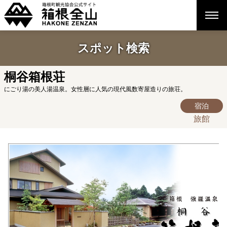
スポット検索
桐谷箱根荘
にごり湯の美人湯温泉。女性層に人気の現代風数寄屋造りの旅荘。
宿泊
旅館