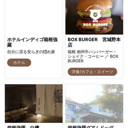
ホテルインディゴ箱根強
BOX BURGER 宮城野本
羅
店
自分に戻る安らぎの隠れ家
箱根 相州牛ハンバーガー・
シェイク・コーヒー ／ BOX
BURGER
ホテル
洋食/カフェ・スイーツ
箱根強羅 白檀
箱根強羅グアムドッグ