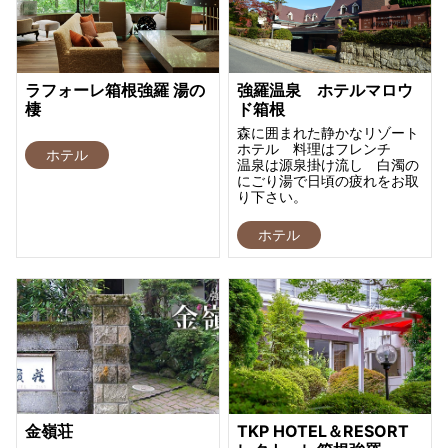
ラフォーレ箱根強羅 湯の
強羅温泉 ホテルマロウ
棲
ド箱根
森に囲まれた静かなリゾート
ホテル 料理はフレンチ
ホテル
温泉は源泉掛け流し 白濁の
にごり湯で日頃の疲れをお取
り下さい。
ホテル
金嶺荘
TKP HOTEL＆RESORT