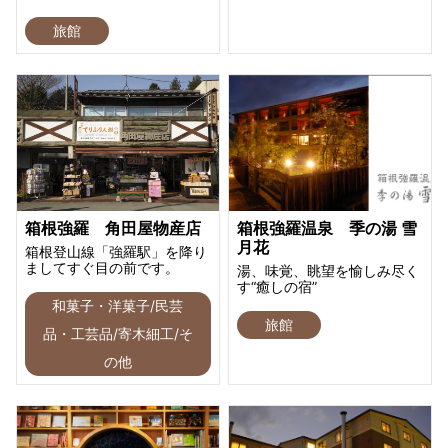
旅館
箱根強羅 角田屋物産店
箱根強羅温泉 季の湯 雪
月花
箱根登山線「強羅駅」を降り
ましてすぐ目の前です。
湯、味覚、眺望を愉しみ尽く
す“癒しの宿”
和菓子・洋菓子/民芸
旅館
品・工芸品/寄木細工/そ
の他