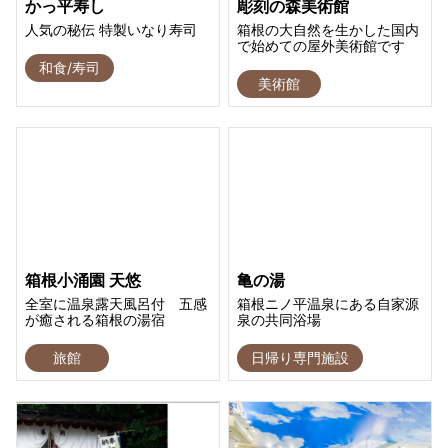
かっ平寿し
彫刻の森美術館
人気の秘伝 特製いなり寿司
箱根の大自然を生かした国内
で始めての屋外美術館です
和食/寿司
美術館
箱根小涌園 天悠
亀の湯
全室に温泉露天風呂付 五感
箱根ニノ平温泉にある自家源
が癒される箱根の湯宿
泉の共同浴場
旅館
日帰り専門施設