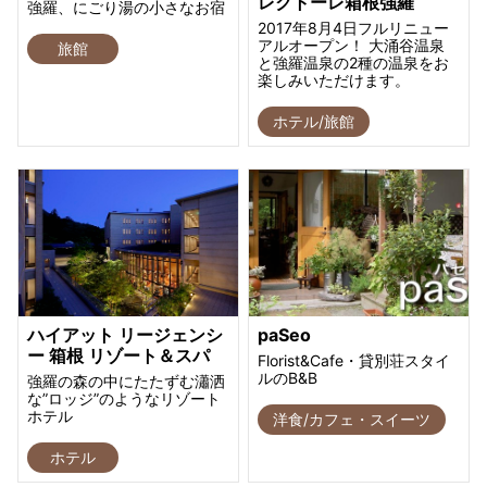
レクトーレ箱根強羅
強羅、にごり湯の小さなお宿
2017年8月4日フルリニュー
アルオープン！ 大涌谷温泉
旅館
と強羅温泉の2種の温泉をお
楽しみいただけます。
ホテル/旅館
ハイアット リージェンシ
paSeo
ー 箱根 リゾート＆スパ
Florist&Cafe・貸別荘スタイ
ルのB&B
強羅の森の中にたたずむ瀟洒
な”ロッジ”のようなリゾート
ホテル
洋食/カフェ・スイーツ
ホテル