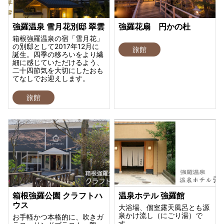
強羅温泉 雪月花別邸 翠雲
強羅花扇 円かの杜
箱根強羅温泉の宿「雪月花」
の別邸として2017年12月に
旅館
誕生。四季の移ろいをより繊
細に感じていただけるよう、
二十四節気を大切にしたおも
てなしでお迎えします。
旅館
箱根強羅公園 クラフトハ
温泉ホテル 強羅館
ウス
大浴場、個室露天風呂とも源
泉かけ流し（にごり湯）で
お手軽かつ本格的に、吹きガ
す。