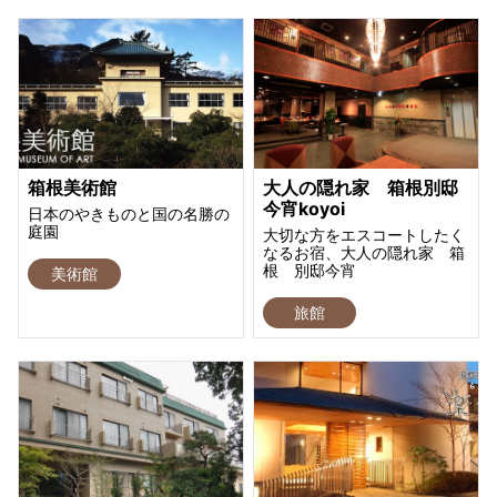
箱根美術館
大人の隠れ家 箱根別邸
今宵koyoi
日本のやきものと国の名勝の
庭園
大切な方をエスコートしたく
なるお宿、大人の隠れ家 箱
根 別邸今宵
美術館
旅館