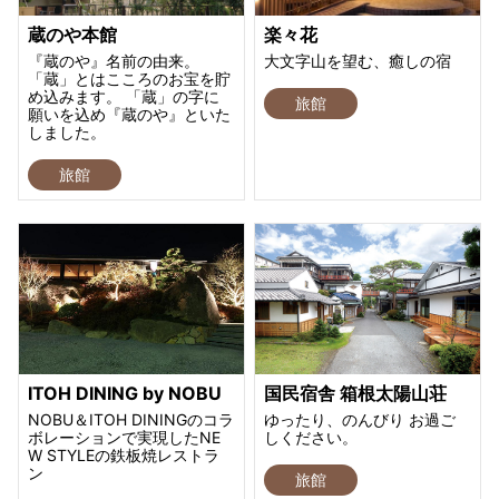
蔵のや本館
楽々花
『蔵のや』名前の由来。
大文字山を望む、癒しの宿
「蔵」とはこころのお宝を貯
め込みます。 「蔵」の字に
旅館
願いを込め『蔵のや』といた
しました。
旅館
ITOH DINING by NOBU
国民宿舎 箱根太陽山荘
NOBU＆ITOH DININGのコラ
ゆったり、のんびり お過ご
ボレーションで実現したNE
しください。
W STYLEの鉄板焼レストラ
ン
旅館