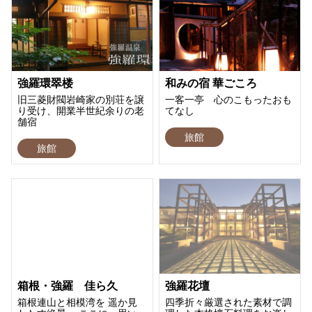
強羅環翠楼
和みの宿 華ごころ
旧三菱財閥岩崎家の別荘を譲
一客一亭 心のこもったおも
り受け、開業半世紀余りの老
てなし
舗宿
旅館
旅館
箱根・強羅 佳ら久
強羅花壇
箱根連山と相模湾を 遥か見
四季折々厳選された素材で調