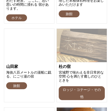
わたす絶景。 ここに、思い
理した本格懐石料理をお楽し
思いの時間に浸れる 宿があ
みいただけます
ります。
旅館
ホテル
山田家
杜の宿
海抜八百メートルの湯船に戯
宮城野で味わえる非日常的な
る、にごり湯の宿
空間 心を満たす癒しのひと
ときを
旅館
ロッジ・コテージ・その
他