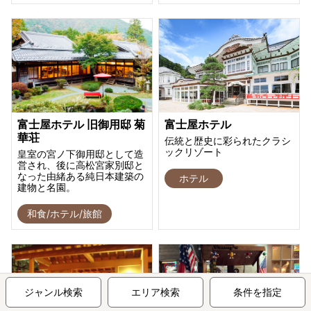
富士屋ホテル 旧御用邸 菊
富士屋ホテル
華荘
伝統と歴史に彩られたクラシ
ックリゾート
皇室の宮ノ下御用邸として造
営され、後に高松宮家別邸と
なった由緒ある純日本建築の
ホテル
建物と名園。
和食/ホテル/旅館
ジャンル検索
エリア検索
条件を指定