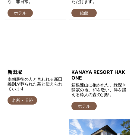
な、非日常。
ただけます。
ホテル
旅館
新田塚
KANAYA RESORT HAK
ONE
南朝最後の人と言われる新田
義則が葬られた墓と伝えられ
箱根連山に抱かれた、緑深き
ています
静寂の地。和を敬い、洋を讃
える粋人の森の別邸。
名所・旧跡
ホテル