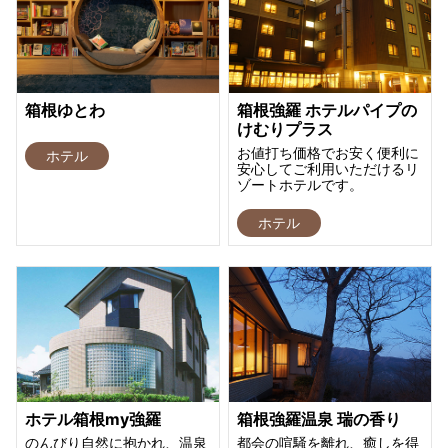
箱根ゆとわ
箱根強羅 ホテルパイプの
けむりプラス
お値打ち価格でお安く便利に
ホテル
安心してご利用いただけるリ
ゾートホテルです。
ホテル
ホテル箱根my強羅
箱根強羅温泉 瑞の香り
のんびり自然に抱かれ、温泉
都会の喧騒を離れ、癒しを得