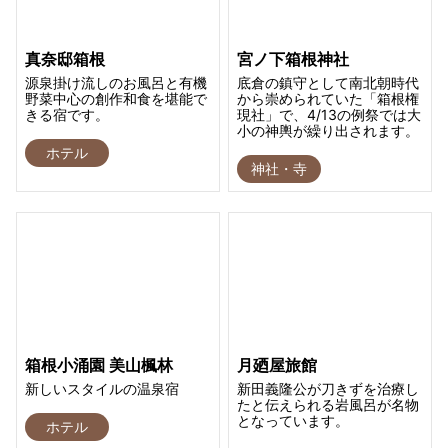
真奈邸箱根
宮ノ下箱根神社
源泉掛け流しのお風呂と有機
底倉の鎮守として南北朝時代
野菜中心の創作和食を堪能で
から崇められていた「箱根権
きる宿です。
現社」で、4/13の例祭では大
小の神輿が繰り出されます。
ホテル
神社・寺
箱根小涌園 美山楓林
月廼屋旅館
新しいスタイルの温泉宿
新田義隆公が刀きずを治療し
たと伝えられる岩風呂が名物
となっています。
ホテル