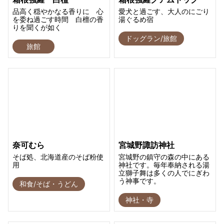
品高く穏やかなる香りに 心
愛犬と過ごす、大人のにごり
を委ね過ごす時間 白檀の香
湯ぐるめ宿
りを聞くが如く
ドッグラン/旅館
旅館
奈可むら
宮城野諏訪神社
そば処、北海道産のそば粉使
宮城野の鎮守の森の中にある
用
神社です。毎年奉納される湯
立獅子舞は多くの人でにぎわ
う神事です。
和食/そば・うどん
神社・寺