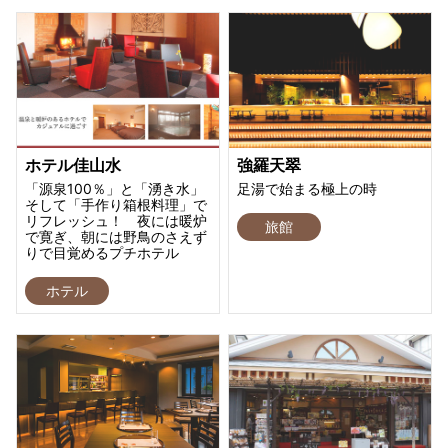
ホテル佳山水
強羅天翠
「源泉100％」と「湧き水」
足湯で始まる極上の時
そして「手作り箱根料理」で
リフレッシュ！ 夜には暖炉
旅館
で寛ぎ、朝には野鳥のさえず
りで目覚めるプチホテル
ホテル