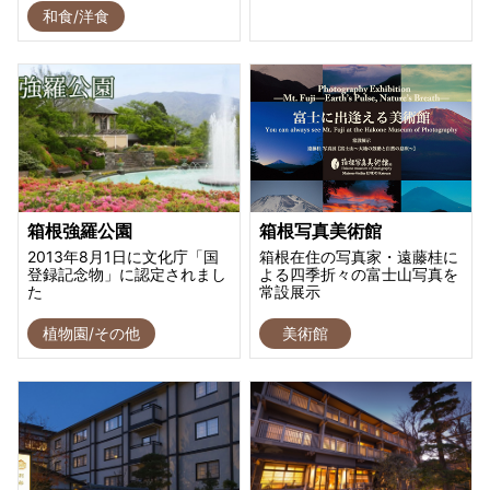
和食/洋食
箱根強羅公園
箱根写真美術館
2013年8月1日に文化庁「国
箱根在住の写真家・遠藤桂に
登録記念物」に認定されまし
よる四季折々の富士山写真を
た
常設展示
植物園/その他
美術館