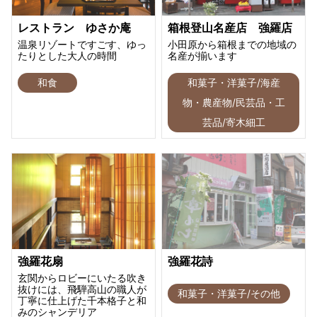
レストラン ゆさか庵
箱根登山名産店 強羅店
温泉リゾートですごす、ゆっ
小田原から箱根までの地域の
たりとした大人の時間
名産が揃います
和食
和菓子・洋菓子/海産
物・農産物/民芸品・工
芸品/寄木細工
強羅花扇
強羅花詩
玄関からロビーにいたる吹き
抜けには、飛騨高山の職人が
和菓子・洋菓子/その他
丁寧に仕上げた千本格子と和
みのシャンデリア