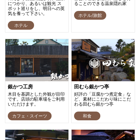
につかり、あるいは観光 ス
ることのできる温泉隠れ家
ポット巡りをし、明日への英
気を養って下さい。
ホテル/旅館
ホテル
銀かつ工房
田むら銀かつ亭
木目を基調とした外観が目印
好評の「豆腐かつ煮定食」な
です。店頭の駐車場をご利用
ど、素材にこだわり味にこだ
いただけます。
わる田むら銀かつ亭
カフェ・スイーツ
和食