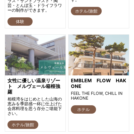
ラス・サンドブラスト・陶
芸・とんぼ玉・ドライフラワ
ーの制作ができます。
ホテル/旅館
体験
女性に優しい温泉リゾー
EMBLEM FLOW HAK
ト メルヴェール箱根強
ONE
羅
FEEL THE FLOW, CHILL IN
HAKONE
相模湾をはじめとした山海の
恵みを季節感一杯に仕上げた
会席料理を思う存分ご堪能下
ホテル
さい。
ホテル/旅館