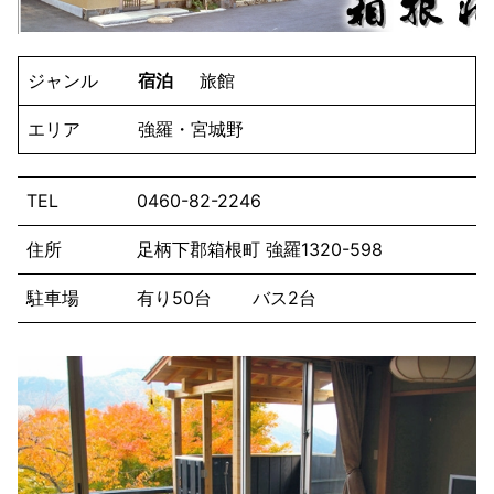
ジャンル
宿泊
旅館
エリア
強羅・宮城野
TEL
0460-82-2246
住所
足柄下郡箱根町 強羅1320-598
駐車場
有り50台 バス2台