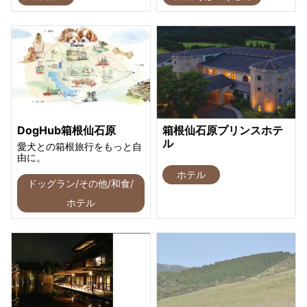
DogHub箱根仙石原
箱根仙石原プリンスホテ
ル
愛犬との箱根旅行をもっと自
由に。
ホテル
ドッグラン/その他/和食/
ホテル