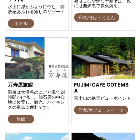
昼はしなやかな十割そば、夜
には囲炉裏で炭火焼を。
水上に浮かぶように佇む、開
放感あふれる癒しのリゾート
和食/そば・うどん
ホテル
万寿屋旅館
FUJIMI CAFE GOTEMB
A
温泉は大涌谷のにごり湯で24
時間かけ流し。仙石原の中心
富士山の絶景ビューポイント
地に位置し、観光、ハイキン
グの拠点に便利です。
洋食/カフェ・スイーツ
旅館