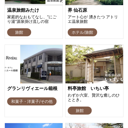
温泉旅館みたけ
界 仙石原
家庭的なおもてなし、”にご
アート心が 湧きたつ アトリ
り湯”源泉掛け流しの宿
エ温泉旅館
旅館
ホテル/旅館
グランリヴィエール箱根
料亭旅館 いちい亭
わずか六室、贅沢な癒しのひ
ととき。
和菓子・洋菓子/その他
旅館