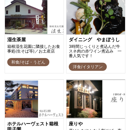
湿生茶屋
ダイニング やまぼうし
箱根湿生花園に隣接したお食
3時間じっくりと煮込んだ牛
事処(生そば等)／お土産店
スネ肉の赤ワイン煮込み 一
番人気です！
和食/そば・うどん
洋食/イタリアン
ホテルハーヴェスト箱根
座りや
甲子園