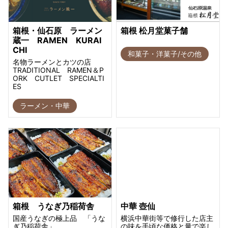
箱根・仙石原 ラーメン
箱根 松月堂菓子舗
蔵一 RAMEN KURAI
CHI
和菓子・洋菓子/その他
名物ラーメンとカツの店
TRADITIONAL RAMEN＆P
ORK CUTLET SPECIALTI
ES
ラーメン・中華
箱根 うなぎ乃稲荷舎
中華 壺仙
国産うなぎの極上品 「うな
横浜中華街等で修行した店主
ぎ乃稲荷舎」
の味を手頃な価格と量で楽し