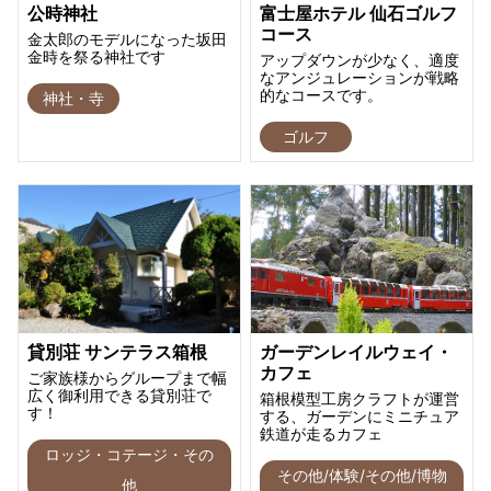
公時神社
富士屋ホテル 仙石ゴルフ
コース
金太郎のモデルになった坂田
金時を祭る神社です
アップダウンが少なく、適度
なアンジュレーションが戦略
的なコースです。
神社・寺
ゴルフ
貸別荘 サンテラス箱根
ガーデンレイルウェイ・
カフェ
ご家族様からグループまで幅
広く御利用できる貸別荘で
箱根模型工房クラフトが運営
す！
する、ガーデンにミニチュア
鉄道が走るカフェ
ロッジ・コテージ・その
その他/体験/その他/博物
他