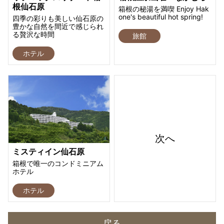
根仙石原
箱根の秘湯を満喫 Enjoy Hak
one's beautiful hot spring!
四季の彩りも美しい仙石原の
豊かな自然を間近で感じられ
る贅沢な時間
旅館
ホテル
次へ
ミスティイン仙石原
箱根で唯一のコンドミニアム
ホテル
ホテル
戻る