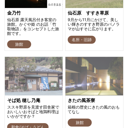
金乃竹
仙石原 すすき草原
仙石原 露天風呂付き客室の
9月から11月にかけて、美し
旅館。かぐや姫 のお話「竹
い輝きのすすき野原のパノラ
取物語」をコンセプトした旅
マが山すそに広がります。
館です。
名所・旧跡
旅館
そば処 穂し乃庵
きたの風茶寮
ススキ野原を見渡す田舎家で
箱根の歴史にきたの風のおも
おいしいおそばと地鶏料理は
てなし
いかがですか？
旅館
和食/そば・うどん