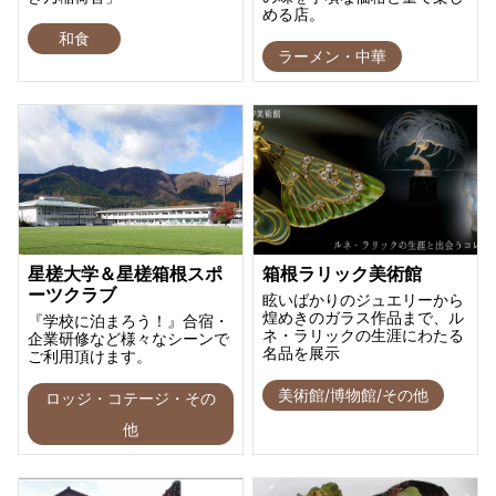
める店。
和食
ラーメン・中華
星槎大学＆星槎箱根スポ
箱根ラリック美術館
ーツクラブ
眩いばかりのジュエリーから
煌めきのガラス作品まで、ル
『学校に泊まろう！』合宿・
ネ・ラリックの生涯にわたる
企業研修など様々なシーンで
名品を展示
ご利用頂けます。
美術館/博物館/その他
ロッジ・コテージ・その
他