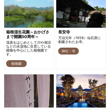
箱根湿生花園～おかげさ
長安寺
まで開園50周年～
万治元年（1658）仙石原に
創建されたお寺。
湿原をはじめとして川や湖沼
などの水湿地に生育している
植物を中心にした植物園で
神社・寺
す。
植物園