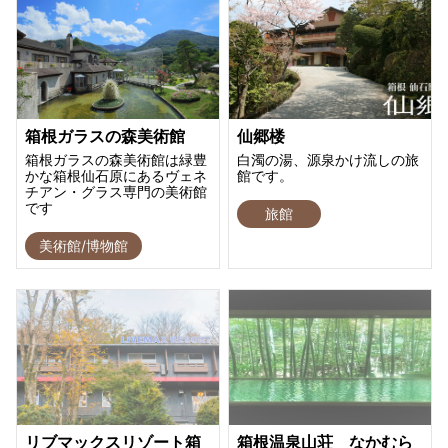
箱根ガラスの森美術館
仙郷楼
箱根ガラスの森美術館は緑豊
白濁の湯、源泉かけ流しの旅
かな箱根仙石原にあるヴェネ
館です。
チアン・グラス専門の美術館
です
旅館
美術館/博物館
リブマックスリゾート箱
箱根温泉山荘 なかむら