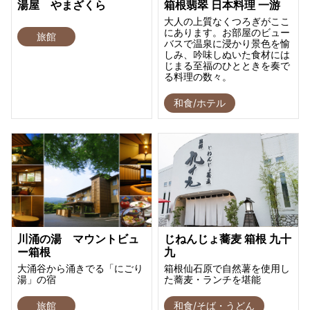
湯屋 やまざくら
箱根翡翠 日本料理 一游
大人の上質なくつろぎがここ
にあります。お部屋のビュー
旅館
バスで温泉に浸かり景色を愉
しみ、吟味しぬいた食材には
じまる至福のひとときを奏で
る料理の数々。
和食/ホテル
川涌の湯 マウントビュ
じねんじょ蕎麦 箱根 九十
ー箱根
九
大涌谷から涌きでる「にごり
箱根仙石原で自然薯を使用し
湯」の宿
た蕎麦・ランチを堪能
旅館
和食/そば・うどん