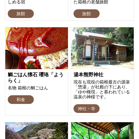
しめる宿
た箱根の老舗旅館
旅館
旅館
鯛ごはん懐石 瓔珞「よう
湯本熊野神社
らく」
現在も現役の箱根最古の源泉
「惣湯」が社殿の下にあり、
名物 箱根の鯛ごはん
「ゆや権現」と慕われている
温泉の神様です。
和食
神社・寺