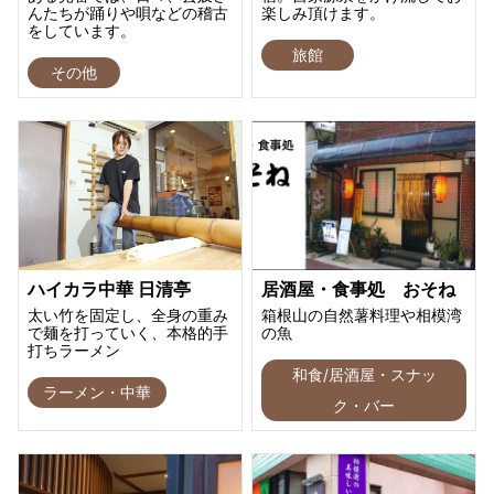
んたちが踊りや唄などの稽古
楽しみ頂けます。
をしています。
旅館
その他
ハイカラ中華 日清亭
居酒屋・食事処 おそね
太い竹を固定し、全身の重み
箱根山の自然薯料理や相模湾
で麺を打っていく、本格的手
の魚
打ちラーメン
和食/居酒屋・スナッ
ラーメン・中華
ク・バー