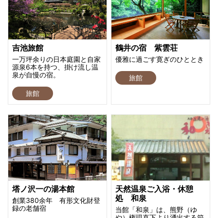
吉池旅館
鶴井の宿 紫雲荘
一万坪余りの日本庭園と自家
優雅に過ごす寛ぎのひととき
源泉6本を持つ、掛け流し温
泉が自慢の宿。
旅館
旅館
塔ノ沢一の湯本館
天然温泉ご入浴・休憩
処 和泉
創業380余年 有形文化財登
録の老舗宿
当館「和泉」は、熊野（ゆ
や）権現直下より湧出する箱