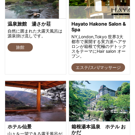
温泉旅館 湯さか荘
Hayato Hakone Salon &
Spa
自然に囲まれた大露天風呂は
源泉掛け流しです。
NY,London,Tokyo 世界3大
都市で展開する実力派ヘアサ
ロンが箱根で究極のデトック
旅館
スをテーマにHair salon オー
プン。
エステ/スパ/マッサージ
ホテル仙景
箱根湯本温泉 ホテル お
かだ
山々を一望できる露天風呂が