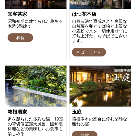
知客茶家
はつ花本店
昭和初期に建てられた趣ある
自然農法で育成された良質な
木造3階建て
自然薯を卵とそば粉と上質な
小麦粉で水を一切使用せずに
打ち上げた、おそばでござい
和食
ます。
そば・うどん
箱根湯寮
玉庭
趣を凝らした多彩な湯、19室
箱根湯本の高台に佇む閑静な
の貸切個室露天風呂、囲炉裏
離れの宿
料理などの美味しいお食事も
楽しめる
旅館