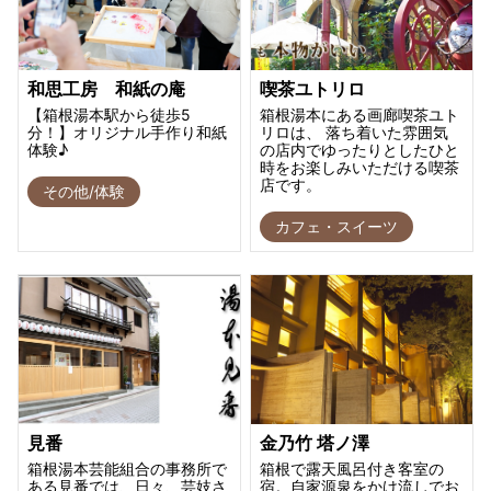
和思工房 和紙の庵
喫茶ユトリロ
【箱根湯本駅から徒歩5
箱根湯本にある画廊喫茶ユト
分！】オリジナル手作り和紙
リロは、 落ち着いた雰囲気
体験♪
の店内でゆったりとしたひと
時をお楽しみいただける喫茶
店です。
その他/体験
カフェ・スイーツ
見番
金乃竹 塔ノ澤
箱根湯本芸能組合の事務所で
箱根で露天風呂付き客室の
ある見番では、日々、芸妓さ
宿。自家源泉をかけ流しでお