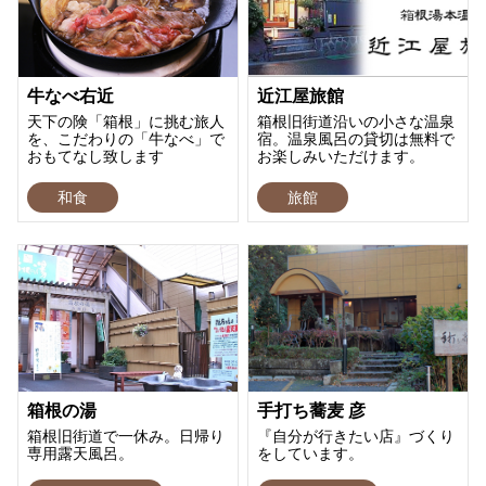
牛なべ右近
近江屋旅館
天下の険「箱根」に挑む旅人
箱根旧街道沿いの小さな温泉
を、こだわりの「牛なべ」で
宿。温泉風呂の貸切は無料で
おもてなし致します
お楽しみいただけます。
和食
旅館
箱根の湯
手打ち蕎麦 彦
箱根旧街道で一休み。日帰り
『自分が行きたい店』づくり
専用露天風呂。
をしています。