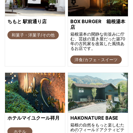
ちもと 駅前通り店
BOX BURGER 箱根湯本
店
箱根湯本の閑静な街並みに佇
和菓子・洋菓子/その他
む、芸妓の置き屋だった築70
年の古民家を改装した風情あ
るお店です。
洋食/カフェ・スイーツ
ホテルマイユクール祥月
HAKONATURE BASE
箱根の自然をもっと楽しむた
めのフィールドアクティビテ
ホテル