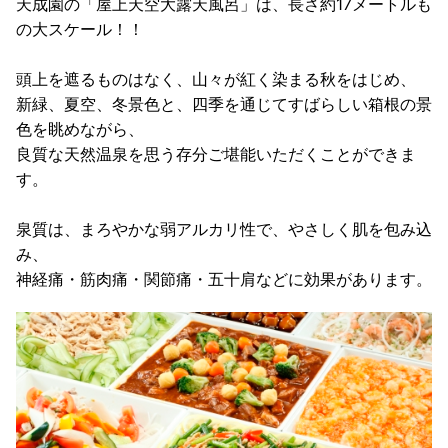
天成園の「屋上天空大露天風呂」は、長さ約17メートルも
の大スケール！！
頭上を遮るものはなく、山々が紅く染まる秋をはじめ、
新緑、夏空、冬景色と、四季を通じてすばらしい箱根の景
色を眺めながら、
良質な天然温泉を思う存分ご堪能いただくことができま
す。
泉質は、まろやかな弱アルカリ性で、やさしく肌を包み込
み、
神経痛・筋肉痛・関節痛・五十肩などに効果があります。