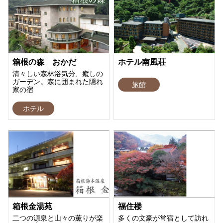
箱根の森 おかだ
ホテル南風荘
清々しい森林浴気分、癒しの
ガーデン。森に囲まれた隠れ
旅館
家の宿
ホテル
箱根金湯苑
福住楼
二つの源泉と山々の薫りが楽
多くの文豪が常宿として訪れ