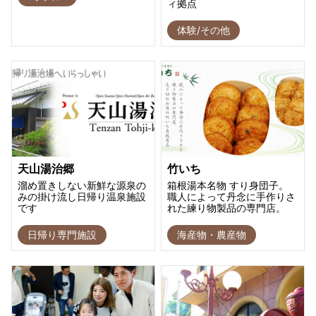
ィ拠点
体験/その他
天山湯治郷
竹いち
溜め置きしない新鮮な源泉の
箱根湯本名物 すり身団子。
みの掛け流し日帰り温泉施設
職人によって丹念に手作りさ
です
れた練り物製品の専門店。
日帰り専門施設
海産物・農産物