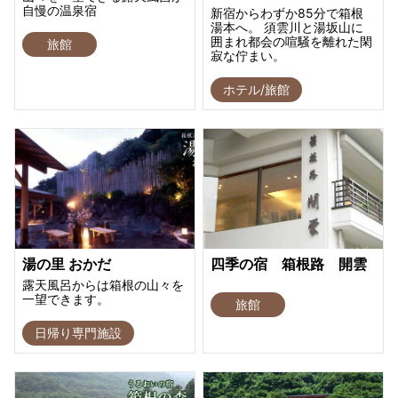
自慢の温泉宿
新宿からわずか85分で箱根
湯本へ。 須雲川と湯坂山に
囲まれ都会の喧騒を離れた閑
旅館
寂な佇まい。
ホテル/旅館
湯の里 おかだ
四季の宿 箱根路 開雲
露天風呂からは箱根の山々を
一望できます。
旅館
日帰り専門施設