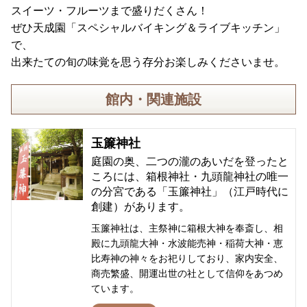
スイーツ・フルーツまで盛りだくさん！
ぜひ天成園「スペシャルバイキング＆ライブキッチン」
で、
出来たての旬の味覚を思う存分お楽しみくださいませ。
館内・関連施設
玉簾神社
庭園の奥、二つの瀧のあいだを登ったと
ころには、箱根神社・九頭龍神社の唯一
の分宮である「玉簾神社」（江戸時代に
創建）があります。
玉簾神社は、主祭神に箱根大神を奉斎し、相
殿に九頭龍大神・水波能売神・稲荷大神・恵
比寿神の神々をお祀りしており、家内安全、
商売繁盛、開運出世の社として信仰をあつめ
ています。