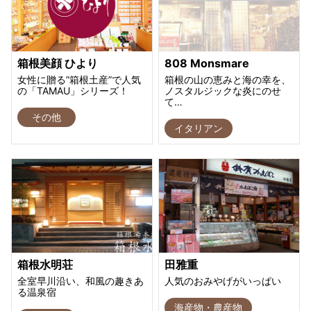
箱根美顔 ひより
808 Monsmare
女性に贈る”箱根土産”で人気
箱根の山の恵みと海の幸を、
の「TAMAU」シリーズ！
ノスタルジックな炎にのせ
て…
その他
イタリアン
箱根水明荘
田雅重
全室早川沿い、和風の趣きあ
人気のおみやげがいっぱい
る温泉宿
海産物・農産物