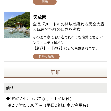
観光
天成園
全長17メートルの開放感溢れる天空大露
天風呂で箱根の自然を満喫
そのまま森に吸い込まれそうな感覚に陥る“イ
ンフィニティ風呂”。
【新緑】・【深緑】にとても癒されます。
日帰り温泉
詳細
価格
◆洋室ツイン（バスなし・トイレ付）
1泊2食付15,500円～（平日2名様1室ご利用時）