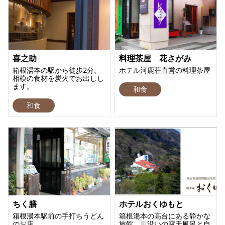
喜之助
料理茶屋 花さがみ
箱根湯本の駅から徒歩2分。
ホテル河鹿荘直営の料理茶屋
相模の食材を炭火でお出しし
ます。
和食
和食
ちく膳
ホテルおくゆもと
箱根湯本駅前の手打ちうどん
箱根湯本の高台にある静かな
のお店
旅館 川沿いの露天風呂と自