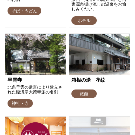
家源泉掛け流しの温泉をお愉
しみくだい。
そば・うどん
ホテル
早雲寺
箱根の湯 花紋
北条早雲の遺言により建立さ
れた臨済宗大徳寺派の名刹
旅館
神社・寺