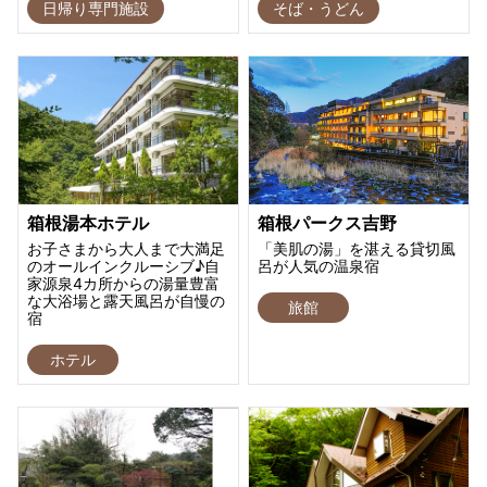
日帰り専門施設
そば・うどん
箱根湯本ホテル
箱根パークス吉野
お子さまから大人まで大満足
「美肌の湯」を湛える貸切風
のオールインクルーシブ♪自
呂が人気の温泉宿
家源泉4カ所からの湯量豊富
な大浴場と露天風呂が自慢の
旅館
宿
ホテル