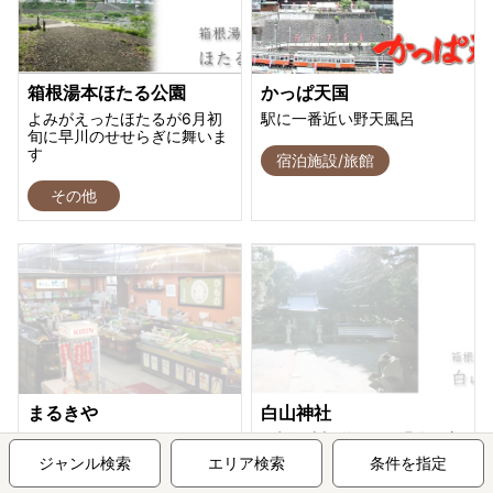
箱根湯本ほたる公園
かっぱ天国
よみがえったほたるが6月初
駅に一番近い野天風呂
旬に早川のせせらぎに舞いま
す
宿泊施設/旅館
その他
まるきや
白山神社
オリジナルのサバみりんは、
箱根湯本旧道沿い、温泉の守
全て無添加。三温糖、みり
り神として親しまれている神
ジャンル検索
エリア検索
条件を指定
ん、醤油の絶妙な配合にて製
社です
造され、魚のうまみを引き立