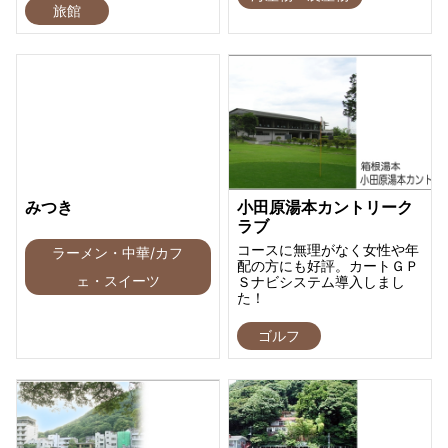
旅館
みつき
小田原湯本カントリーク
ラブ
コースに無理がなく女性や年
ラーメン・中華/カフ
配の方にも好評。カートＧＰ
ェ・スイーツ
Ｓナビシステム導入しまし
た！
ゴルフ