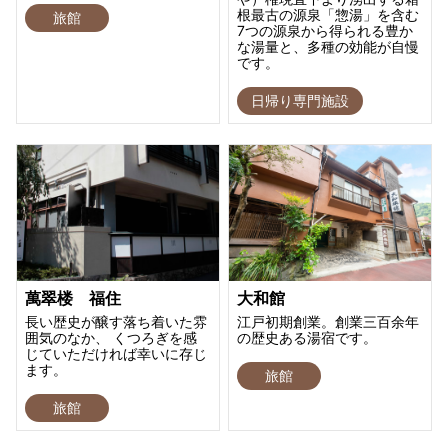
根最古の源泉「惣湯」を含む
旅館
7つの源泉から得られる豊か
な湯量と、多種の効能が自慢
です。
日帰り専門施設
萬翠楼 福住
大和館
長い歴史が醸す落ち着いた雰
江戸初期創業。創業三百余年
囲気のなか、 くつろぎを感
の歴史ある湯宿です。
じていただければ幸いに存じ
ます。
旅館
旅館