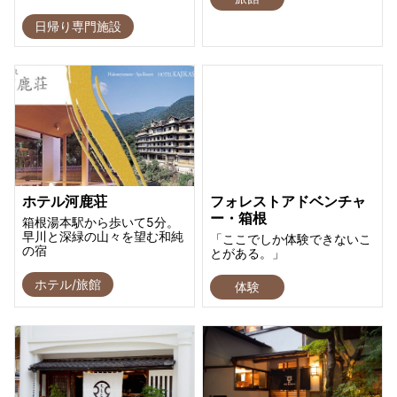
日帰り専門施設
ホテル河鹿荘
フォレストアドベンチャ
ー・箱根
箱根湯本駅から歩いて5分。
早川と深緑の山々を望む和純
「ここでしか体験できないこ
の宿
とがある。」
ホテル/旅館
体験