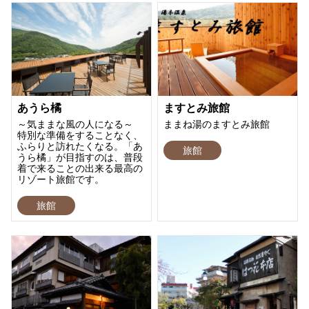
あうら橘
ますとみ旅館
～気ままな風の人になる～
ままね湯のますとみ旅館
特別な準備をすることなく、
ふらりと訪れたくなる。「あ
旅館
うら橘」が目指すのは、普段
着で来ることの出来る最高の
リゾート旅館です。
旅館