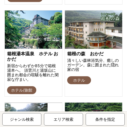
箱根湯本温泉 ホテル お
箱根の森 おかだ
かだ
清々しい森林浴気分、癒しの
ガーデン。森に囲まれた隠れ
新宿からわずか85分で箱根
家の宿
湯本へ。 須雲川と湯坂山に
囲まれ都会の喧騒を離れた閑
寂な佇まい。
ホテル
ホテル/旅館
ジャンル検索
エリア検索
条件を指定