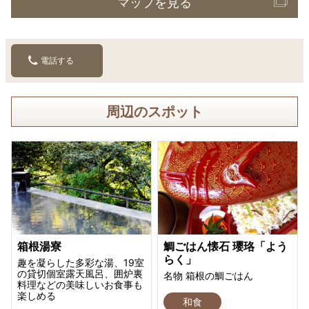
マップを見る
電話する
周辺のスポット
箱根湯寮
鯛ごはん懐石 瓔珞「よう
らく」
趣を凝らした多彩な湯、19室
の貸切個室露天風呂、囲炉裏
名物 箱根の鯛ごはん
料理などの美味しいお食事も
楽しめる
和食