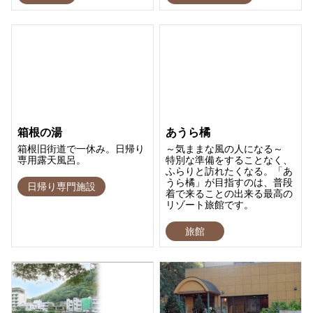
箱根の湯
あうら橘
箱根旧街道で一休み。日帰り
～気ままな風の人になる～
専用露天風呂。
特別な準備をすることなく、
ふらりと訪れたくなる。「あ
うら橘」が目指すのは、普段
日帰り専門施設
着で来ることの出来る最高の
リゾート旅館です。
旅館