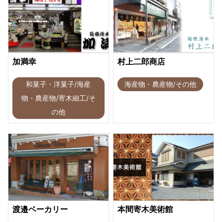
加満幸
村上二郎商店
和菓子・洋菓子/海産
海産物・農産物/その他
物・農産物/寄木細工/そ
の他
渡邉ベーカリー
本間寄木美術館