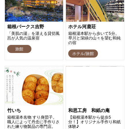
箱根パークス吉野
ホテル河鹿荘
「美肌の湯」を湛える貸切風
箱根湯本駅から歩いて5分。
呂が人気の温泉宿
早川と深緑の山々を望む和純
の宿
旅館
ホテル/旅館
竹いち
和思工房 和紙の庵
箱根湯本名物 すり身団子。
【箱根湯本駅から徒歩5
職人によって丹念に手作りさ
分！】オリジナル手作り和紙
れた練り物製品の専門店。
体験♪