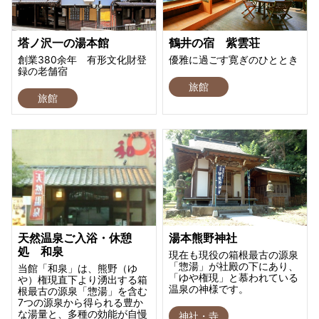
塔ノ沢一の湯本館
鶴井の宿 紫雲荘
創業380余年 有形文化財登
優雅に過ごす寛ぎのひととき
録の老舗宿
旅館
旅館
天然温泉ご入浴・休憩
湯本熊野神社
処 和泉
現在も現役の箱根最古の源泉
「惣湯」が社殿の下にあり、
当館「和泉」は、熊野（ゆ
「ゆや権現」と慕われている
や）権現直下より湧出する箱
温泉の神様です。
根最古の源泉「惣湯」を含む
7つの源泉から得られる豊か
な湯量と、多種の効能が自慢
神社・寺