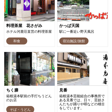
料理茶屋 花さがみ
かっぱ天国
ホテル河鹿荘直営の料理茶屋
駅に一番近い野天風呂
和食
宿泊施設/旅館
ちく膳
見番
箱根湯本駅前の手打ちうどん
箱根湯本芸能組合の事務所で
のお店
ある見番では、日々、芸妓さ
んたちが踊りや唄などの稽古
をしています。
そば・うどん