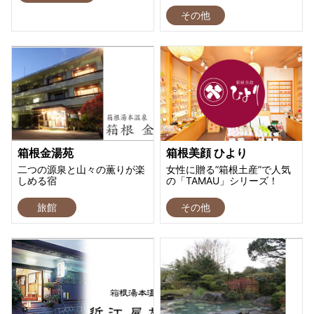
その他
箱根金湯苑
箱根美顔 ひより
二つの源泉と山々の薫りが楽
女性に贈る”箱根土産”で人気
しめる宿
の「TAMAU」シリーズ！
旅館
その他