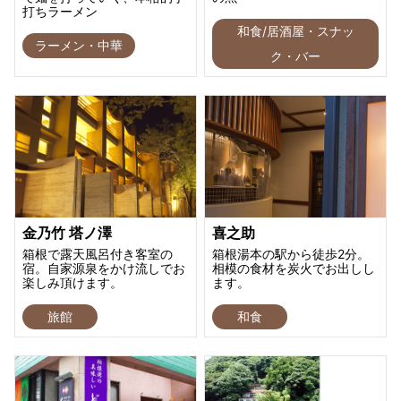
打ちラーメン
和食/居酒屋・スナッ
ラーメン・中華
ク・バー
金乃竹 塔ノ澤
喜之助
箱根で露天風呂付き客室の
箱根湯本の駅から徒歩2分。
宿。自家源泉をかけ流しでお
相模の食材を炭火でお出しし
楽しみ頂けます。
ます。
旅館
和食