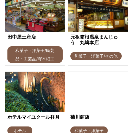
田中屋土産店
元祖箱根温泉まんじゅ
う 丸嶋本店
和菓子・洋菓子/民芸
和菓子・洋菓子/その他
品・工芸品/寄木細工
ホテルマイユクール祥月
菊川商店
ホテル
和菓子・洋菓子