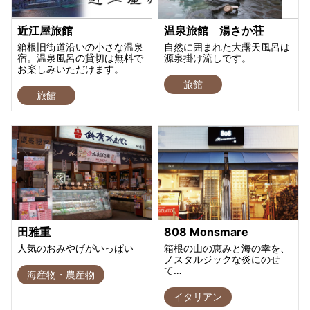
近江屋旅館
温泉旅館 湯さか荘
箱根旧街道沿いの小さな温泉
自然に囲まれた大露天風呂は
宿。温泉風呂の貸切は無料で
源泉掛け流しです。
お楽しみいただけます。
旅館
旅館
田雅重
808 Monsmare
人気のおみやげがいっぱい
箱根の山の恵みと海の幸を、
ノスタルジックな炎にのせ
て…
海産物・農産物
イタリアン