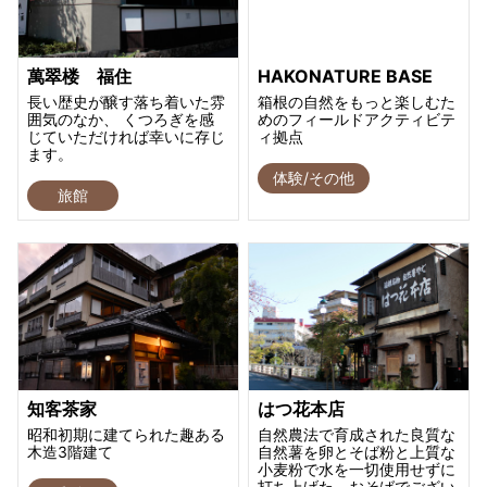
萬翠楼 福住
HAKONATURE BASE
長い歴史が醸す落ち着いた雰
箱根の自然をもっと楽しむた
囲気のなか、 くつろぎを感
めのフィールドアクティビテ
じていただければ幸いに存じ
ィ拠点
ます。
体験/その他
旅館
知客茶家
はつ花本店
昭和初期に建てられた趣ある
自然農法で育成された良質な
木造3階建て
自然薯を卵とそば粉と上質な
小麦粉で水を一切使用せずに
打ち上げた、おそばでござい