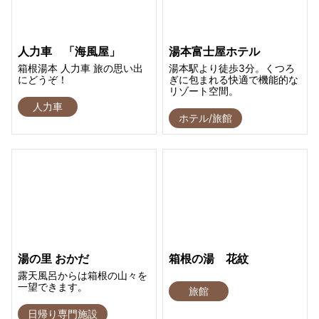
人力車 「海風屋」
湯本富士屋ホテル
箱根湯本 人力車 旅の思い出
湯本駅より徒歩3分。くつろ
にどうぞ！
ぎに包まれる快適で機能的な
リゾート空間。
人力車
ホテル/旅館
湯の里 おかだ
箱根の湯 花紋
露天風呂からは箱根の山々を
一望できます。
旅館
日帰り専門施設