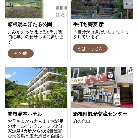
箱根湯本ほたる公園
手打ち蕎麦 彦
よみがえったほたるが6月初
『自分が行きたい店』づくり
旬に早川のせせらぎに舞いま
をしています。
す
そば・うどん
その他
箱根湯本ホテル
箱根町観光交流センター
お子さまから大人まで大満足
旅の窓口
のオールインクルーシブ♪自
家源泉4カ所からの湯量豊富
な大浴場と露天風呂が自慢の