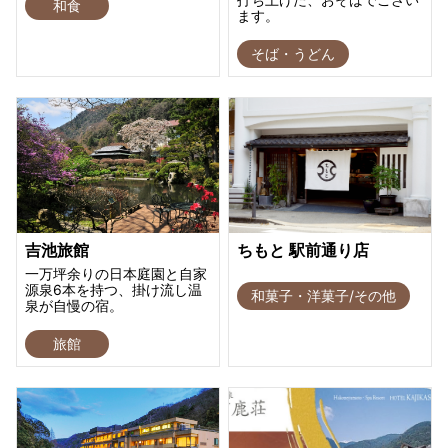
和食
ます。
そば・うどん
吉池旅館
ちもと 駅前通り店
一万坪余りの日本庭園と自家
源泉6本を持つ、掛け流し温
和菓子・洋菓子/その他
泉が自慢の宿。
旅館