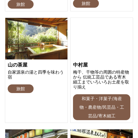
旅館
旅館
山の茶屋
中村屋
自家源泉の湯と四季を味わう
梅干、干物等の周囲の特産物
宿
から 伝統工芸品である寄木
細工までいろいろお土産を取
り揃え
旅館
和菓子・洋菓子/海産
物・農産物/民芸品・工
芸品/寄木細工