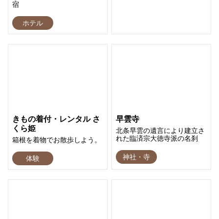
宿
ホテル
きもの着付・レンタル さ
早雲寺
くら姫
北条早雲の遺言により建立さ
れた臨済宗大徳寺派の名刹
箱根を着物でお散歩しよう。
神社・寺
体験