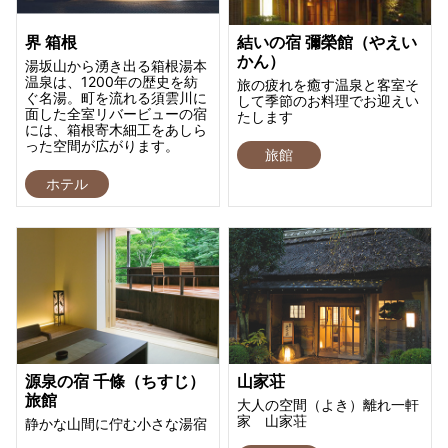
界 箱根
結いの宿 彌榮館（やえい
かん）
湯坂山から湧き出る箱根湯本
温泉は、1200年の歴史を紡
旅の疲れを癒す温泉と客室そ
ぐ名湯。町を流れる須雲川に
して季節のお料理でお迎えい
面した全室リバービューの宿
たします
には、箱根寄木細工をあしら
った空間が広がります。
旅館
ホテル
源泉の宿 千條（ちすじ）
山家荘
旅館
大人の空間（よき）離れ一軒
家 山家荘
静かな山間に佇む小さな湯宿