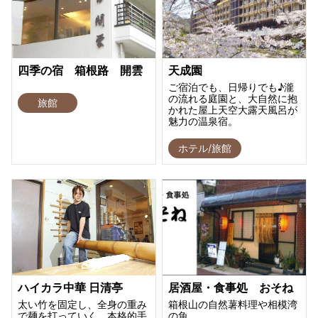
四季の宿 箱根路 開雲
天成園
ご宿泊でも、日帰りでも♪瀧
の流れる庭園と、大自然に抱
旅館
かれた屋上天空大露天風呂が
魅力の温泉宿。
ホテル/旅館
ハイカラ中華 日清亭
居酒屋・食事処 おそね
太い竹を固定し、全身の重み
箱根山の自然薯料理や相模湾
で麺を打っていく、本格的手
の魚