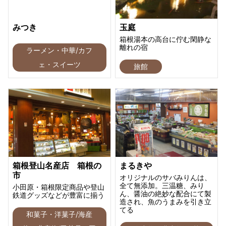
みつき
玉庭
箱根湯本の高台に佇む閑静な
離れの宿
ラーメン・中華/カフ
ェ・スイーツ
旅館
箱根登山名産店 箱根の
まるきや
市
オリジナルのサバみりんは、
全て無添加。三温糖、みり
小田原・箱根限定商品や登山
ん、醤油の絶妙な配合にて製
鉄道グッズなどが豊富に揃う
造され、魚のうまみを引き立
てる
和菓子・洋菓子/海産