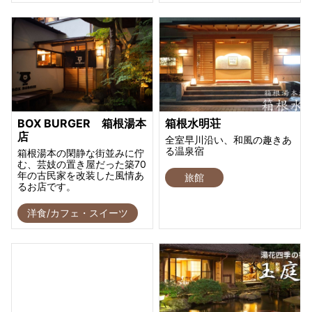
BOX BURGER 箱根湯本
箱根水明荘
店
全室早川沿い、和風の趣きあ
る温泉宿
箱根湯本の閑静な街並みに佇
む、芸妓の置き屋だった築70
年の古民家を改装した風情あ
旅館
るお店です。
洋食/カフェ・スイーツ