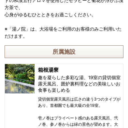
ドの和漢五行アロマを使用したセラピーと菊花が浮かぶ漢
方茶で、
心身がゆるむひとときをお過ごしください。
※「湯ノ院」は、大浴場をご利用のお客様のみご利用いた
だけます。
所属施設
箱根湯寮
趣を凝らした多彩な湯、19室の貸切個室
露天風呂、囲炉裏料理などの美味しいお
食事も楽しめる
貸切個室露天風呂は広さの違う3つのタイプが
あり、首都圏でも最大級の全19室。
壱ノ巻はプライベート感のある露天風呂、弐
ノ巻、参ノ巻からは緑の景色が望めます。大