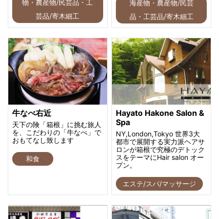
物・農産物/民芸品・工
海産物・農産物/民芸
芸品/寄木細工
品・工芸品/寄木細工
牛なべ右近
Hayato Hakone Salon &
Spa
天下の険「箱根」に挑む旅人
を、こだわりの「牛なべ」で
NY,London,Tokyo 世界3大
おもてなし致します
都市で展開する実力派ヘアサ
ロンが箱根で究極のデトック
スをテーマにHair salon オー
和食
プン。
エステ/スパ/マッサージ