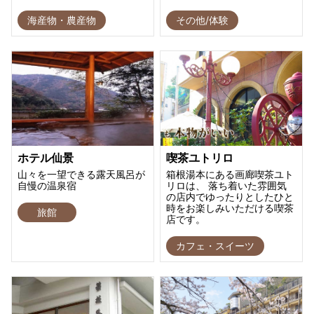
海産物・農産物
その他/体験
ホテル仙景
喫茶ユトリロ
山々を一望できる露天風呂が
箱根湯本にある画廊喫茶ユト
自慢の温泉宿
リロは、 落ち着いた雰囲気
の店内でゆったりとしたひと
時をお楽しみいただける喫茶
旅館
店です。
カフェ・スイーツ