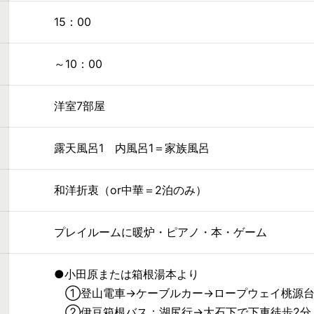
15：00
～10：00
洋室7部屋
露天風呂1 内風呂1＝家族風呂
和洋折衷（or中華＝2泊のみ）
プレイルームに暖炉・ピアノ・本・ゲーム
●小田原または箱根湯本より
①登山電車→ケーブルカー→ロープウェイ桃源台
②伊豆箱根バス：湖尻行→大石下で下車徒歩2分