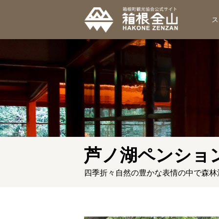
ス
芦ノ湖ペンショ
四季折々自然の豊かな表情の中で森林