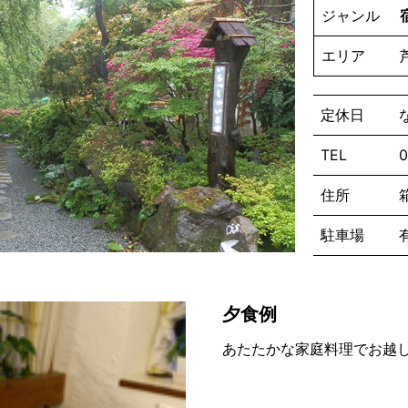
ジャンル
エリア
定休日
TEL
0
住所
駐車場
夕食例
あたたかな家庭料理でお越