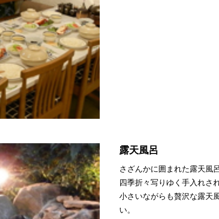
露天風呂
さざんかに囲まれた露天風
四季折々写りゆく手入れさ
小さいながらも贅沢な露天
い。