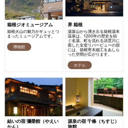
箱根ジオミュージアム
界 箱根
箱根火山の魅力がギュッとつ
湯坂山から湧き出る箱根湯本
まったミュージアムです。
温泉は、1200年の歴史を紡
ぐ名湯。町を流れる須雲川に
面した全室リバービューの宿
博物館
には、箱根寄木細工をあしら
った空間が広がります。
ホテル
結いの宿 彌榮館（やえい
源泉の宿 千條（ちすじ）
かん）
旅館