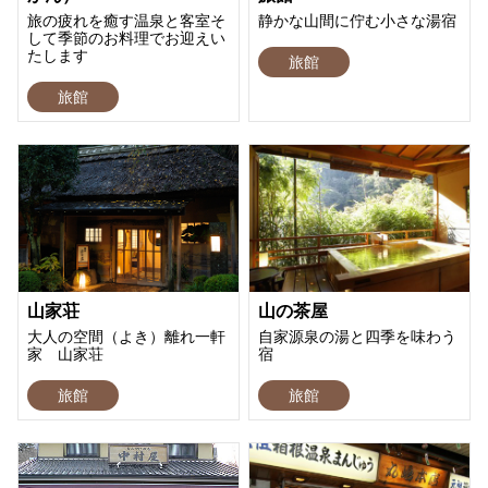
旅の疲れを癒す温泉と客室そ
静かな山間に佇む小さな湯宿
して季節のお料理でお迎えい
たします
旅館
旅館
山家荘
山の茶屋
大人の空間（よき）離れ一軒
自家源泉の湯と四季を味わう
家 山家荘
宿
旅館
旅館