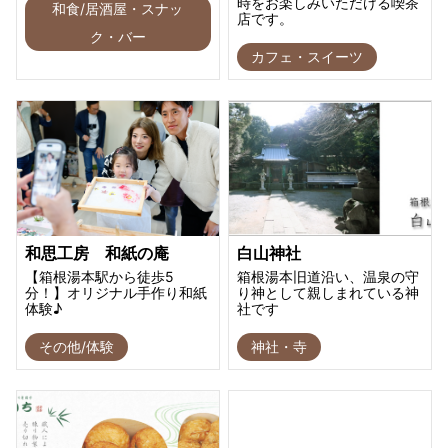
時をお楽しみいただける喫茶
和食/居酒屋・スナッ
店です。
ク・バー
カフェ・スイーツ
和思工房 和紙の庵
白山神社
【箱根湯本駅から徒歩5
箱根湯本旧道沿い、温泉の守
分！】オリジナル手作り和紙
り神として親しまれている神
体験♪
社です
その他/体験
神社・寺