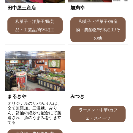
田中屋土産店
加満幸
和菓子・洋菓子/民芸
和菓子・洋菓子/海産
品・工芸品/寄木細工
物・農産物/寄木細工/そ
の他
まるきや
みつき
オリジナルのサバみりんは、
全て無添加。三温糖、みり
ラーメン・中華/カフ
ん、醤油の絶妙な配合にて製
造され、魚のうまみを引き立
ェ・スイーツ
てる