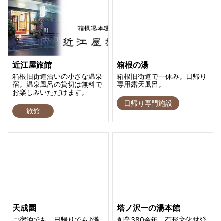
近江屋旅館
箱根の湯
箱根旧街道沿いの小さな温泉
箱根旧街道で一休み。日帰り
宿。温泉風呂の貸切は無料で
専用露天風呂。
お楽しみいただけます。
日帰り専門施設
旅館
天成園
塔ノ沢一の湯本館
ご宿泊でも、日帰りでも♪瀧
創業380余年 有形文化財登