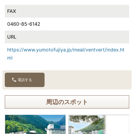
FAX
0460-85-6142
URL
https://www.yumotofujiya.jp/meal/ventvert/index.ht
ml
電話する
周辺のスポット