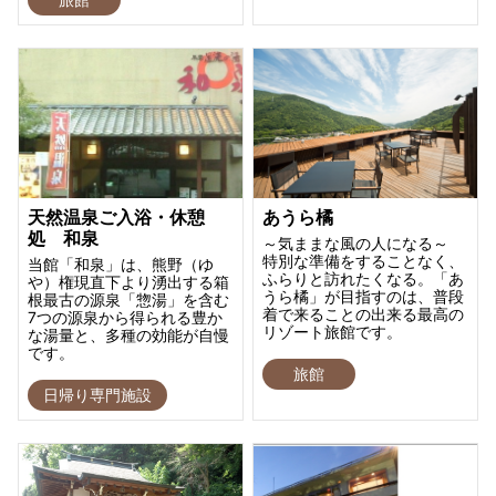
天然温泉ご入浴・休憩
あうら橘
処 和泉
～気ままな風の人になる～
特別な準備をすることなく、
当館「和泉」は、熊野（ゆ
ふらりと訪れたくなる。「あ
や）権現直下より湧出する箱
うら橘」が目指すのは、普段
根最古の源泉「惣湯」を含む
着で来ることの出来る最高の
7つの源泉から得られる豊か
リゾート旅館です。
な湯量と、多種の効能が自慢
です。
旅館
日帰り専門施設