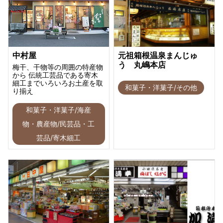
中村屋
元祖箱根温泉まんじゅ
う 丸嶋本店
梅干、干物等の周囲の特産物
から 伝統工芸品である寄木
細工までいろいろお土産を取
和菓子・洋菓子/その他
り揃え
和菓子・洋菓子/海産
物・農産物/民芸品・工
芸品/寄木細工