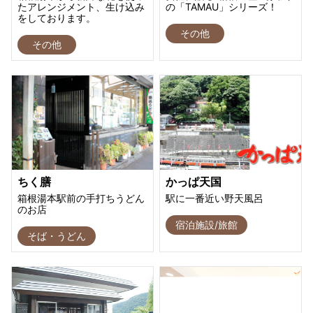
たアレンジメント、生け込み
の「TAMAU」シリーズ！
をしております。
その他
その他
ちく膳
かっぱ天国
箱根湯本駅前の手打ちうどん
駅に一番近い野天風呂
のお店
宿泊施設/旅館
そば・うどん