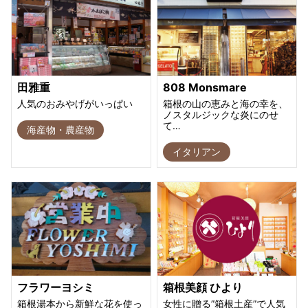
田雅重
808 Monsmare
人気のおみやげがいっぱい
箱根の山の恵みと海の幸を、
ノスタルジックな炎にのせ
て…
海産物・農産物
イタリアン
フラワーヨシミ
箱根美顔 ひより
箱根湯本から新鮮な花を使っ
女性に贈る”箱根土産”で人気