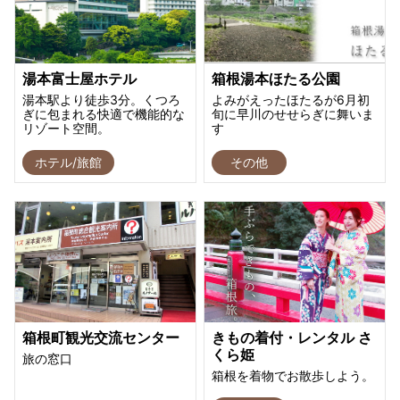
湯本富士屋ホテル
箱根湯本ほたる公園
湯本駅より徒歩3分。くつろ
よみがえったほたるが6月初
ぎに包まれる快適で機能的な
旬に早川のせせらぎに舞いま
リゾート空間。
す
ホテル/旅館
その他
箱根町観光交流センター
きもの着付・レンタル さ
くら姫
旅の窓口
箱根を着物でお散歩しよう。