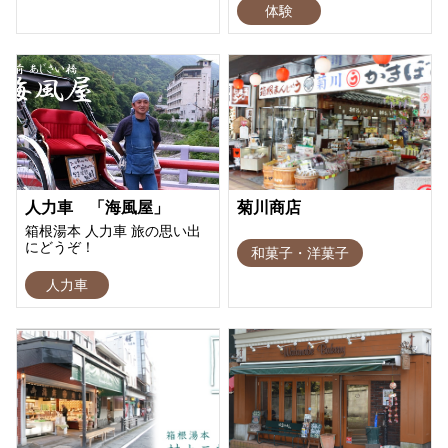
体験
人力車 「海風屋」
菊川商店
箱根湯本 人力車 旅の思い出
にどうぞ！
和菓子・洋菓子
人力車