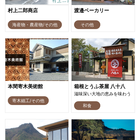
村上二郎商店
渡邉ベーカリー
海産物・農産物/その他
その他
本間寄木美術館
箱根とうふ茶屋 八十八
滋味深い大地の恵みを味わう
寄木細工/その他
和食