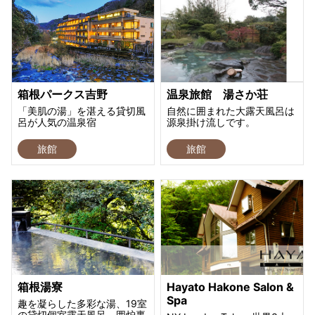
箱根パークス吉野
温泉旅館 湯さか荘
「美肌の湯」を湛える貸切風
自然に囲まれた大露天風呂は
呂が人気の温泉宿
源泉掛け流しです。
旅館
旅館
箱根湯寮
Hayato Hakone Salon &
Spa
趣を凝らした多彩な湯、19室
の貸切個室露天風呂、囲炉裏