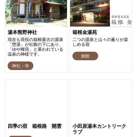
湯本熊野神社
箱根金湯苑
現在も現役の箱根最古の源泉
二つの源泉と山々の薫りが楽
「惣湯」が社殿の下にあり、
しめる宿
「ゆや権現」と慕われている
温泉の神様です。
旅館
神社・寺
四季の宿 箱根路 開雲
小田原湯本カントリーク
ラブ