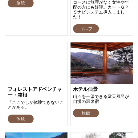
コースに無理がなく女性や年
旅館
配の方にも好評。カートＧＰ
Ｓナビシステム導入しまし
た！
ゴルフ
フォレストアドベンチャ
ホテル仙景
ー・箱根
山々を一望できる露天風呂が
自慢の温泉宿
「ここでしか体験できないこ
とがある。」
旅館
体験