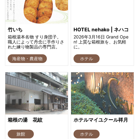
竹いち
HOTEL nehako | ネハコ
箱根湯本名物 すり身団子。
2026年3月16日 Grand Ope
職人によって丹念に手作りさ
n! 上質な箱根旅を、お気軽
れた練り物製品の専門店。
に。
海産物・農産物
ホテル
箱根の湯 花紋
ホテルマイユクール祥月
旅館
ホテル