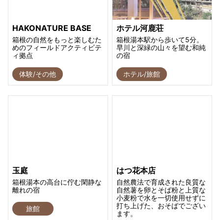
HAKONATURE BASE
ホテル河鹿荘
箱根の自然をもっと楽しむた
箱根湯本駅から歩いて5分。
めのフィールドアクティビテ
早川と深緑の山々を望む和純
ィ拠点
の宿
体験/その他
ホテル/旅館
玉庭
はつ花本店
箱根湯本の高台に佇む閑静な
自然農法で育成された良質な
離れの宿
自然薯を卵とそば粉と上質な
小麦粉で水を一切使用せずに
打ち上げた、おそばでござい
旅館
ます。