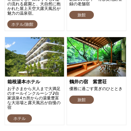
の流れる庭園と、大自然に抱
録の老舗宿
かれた屋上天空大露天風呂が
魅力の温泉宿。
旅館
ホテル/旅館
箱根湯本ホテル
鶴井の宿 紫雲荘
お子さまから大人まで大満足
優雅に過ごす寛ぎのひととき
のオールインクルーシブ♪自
家源泉4カ所からの湯量豊富
旅館
な大浴場と露天風呂が自慢の
宿
ホテル