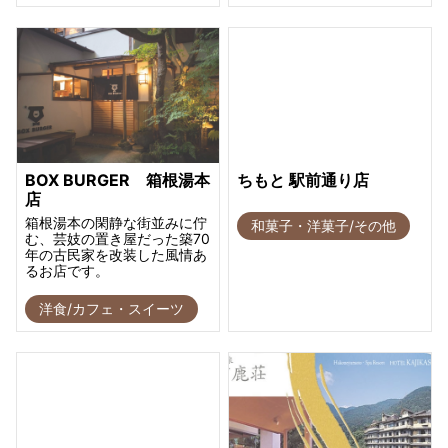
BOX BURGER 箱根湯本
ちもと 駅前通り店
店
箱根湯本の閑静な街並みに佇
和菓子・洋菓子/その他
む、芸妓の置き屋だった築70
年の古民家を改装した風情あ
るお店です。
洋食/カフェ・スイーツ