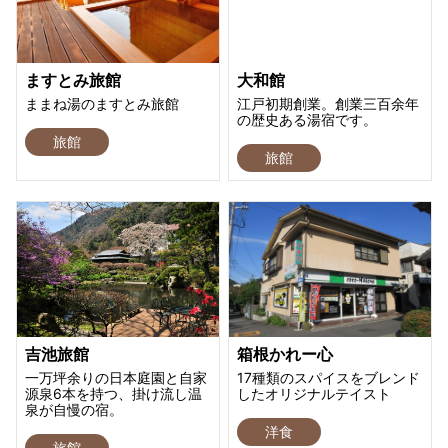
ますとみ旅館
大和館
ままね湯のますとみ旅館
江戸初期創業。創業三百余年
の歴史ある湯宿です。
旅館
旅館
吉池旅館
箱根かれー心
一万坪余りの日本庭園と自家
17種類のスパイスをブレンド
源泉6本を持つ、掛け流し温
したオリジナルテイスト
泉が自慢の宿。
洋食
旅館