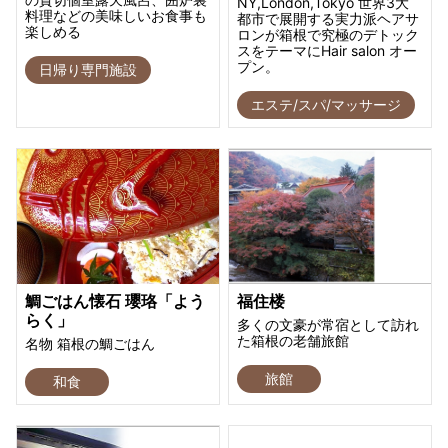
NY,London,Tokyo 世界3大
料理などの美味しいお食事も
都市で展開する実力派ヘアサ
楽しめる
ロンが箱根で究極のデトック
スをテーマにHair salon オー
プン。
日帰り専門施設
エステ/スパ/マッサージ
鯛ごはん懐石 瓔珞「よう
福住楼
らく」
多くの文豪が常宿として訪れ
た箱根の老舗旅館
名物 箱根の鯛ごはん
旅館
和食