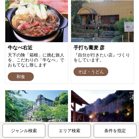
牛なべ右近
手打ち蕎麦 彦
天下の険「箱根」に挑む旅人
『自分が行きたい店』づくり
を、こだわりの「牛なべ」で
をしています。
おもてなし致します
そば・うどん
和食
ジャンル検索
エリア検索
条件を指定
箱根湯本温泉 ホテル お
湯の里 おかだ