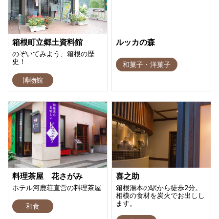
箱根町立郷土資料館
ルッカの森
のぞいてみよう、箱根の歴
史！
和菓子・洋菓子
博物館
料理茶屋 花さがみ
喜之助
ホテル河鹿荘直営の料理茶屋
箱根湯本の駅から徒歩2分。
相模の食材を炭火でお出しし
ます。
和食