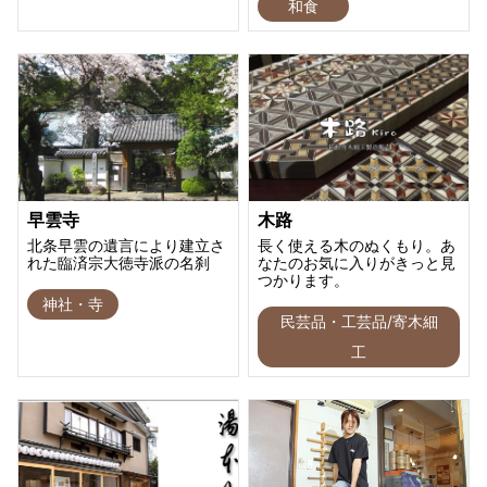
和食
早雲寺
木路
北条早雲の遺言により建立さ
長く使える木のぬくもり。あ
れた臨済宗大徳寺派の名刹
なたのお気に入りがきっと見
つかります。
神社・寺
民芸品・工芸品/寄木細
工