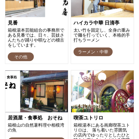
見番
ハイカラ中華 日清亭
箱根湯本芸能組合の事務所で
太い竹を固定し、全身の重み
ある見番では、日々、芸妓さ
で麺を打っていく、本格的手
んたちが踊りや唄などの稽古
打ちラーメン
をしています。
ラーメン・中華
その他
居酒屋・食事処 おそね
喫茶ユトリロ
箱根山の自然薯料理や相模湾
箱根湯本にある画廊喫茶ユト
の魚
リロは、 落ち着いた雰囲気
の店内でゆったりとしたひと