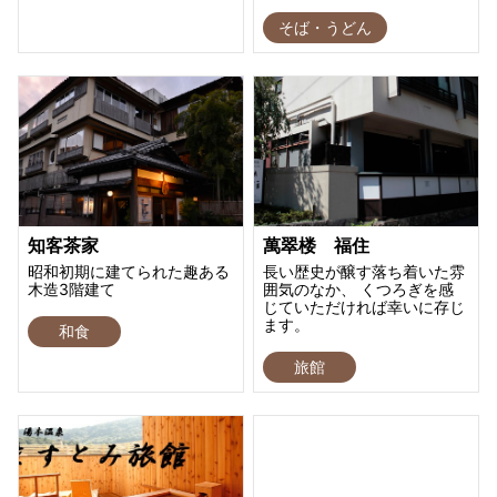
そば・うどん
知客茶家
萬翠楼 福住
昭和初期に建てられた趣ある
長い歴史が醸す落ち着いた雰
木造3階建て
囲気のなか、 くつろぎを感
じていただければ幸いに存じ
ます。
和食
旅館