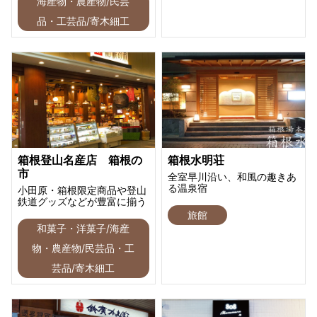
海産物・農産物/民芸
品・工芸品/寄木細工
箱根登山名産店 箱根の
箱根水明荘
市
全室早川沿い、和風の趣きあ
る温泉宿
小田原・箱根限定商品や登山
鉄道グッズなどが豊富に揃う
旅館
和菓子・洋菓子/海産
物・農産物/民芸品・工
芸品/寄木細工