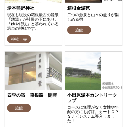
湯本熊野神社
箱根金湯苑
現在も現役の箱根最古の源泉
二つの源泉と山々の薫りが楽
「惣湯」が社殿の下にあり、
しめる宿
「ゆや権現」と慕われている
温泉の神様です。
旅館
神社・寺
四季の宿 箱根路 開雲
小田原湯本カントリーク
ラブ
コースに無理がなく女性や年
旅館
配の方にも好評。カートＧＰ
Ｓナビシステム導入しまし
た！