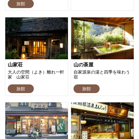
旅館
山家荘
山の茶屋
大人の空間（よき）離れ一軒
自家源泉の湯と四季を味わう
家 山家荘
宿
旅館
旅館