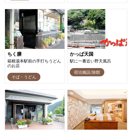
ちく膳
かっぱ天国
箱根湯本駅前の手打ちうどん
駅に一番近い野天風呂
のお店
宿泊施設/旅館
そば・うどん