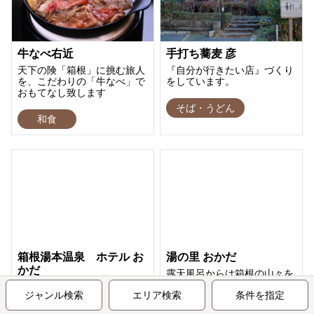
牛なべ右近
手打ち蕎麦 彦
天下の険「箱根」に挑む旅人
『自分が行きたい店』づくり
を、こだわりの「牛なべ」で
をしています。
おもてなし致します
そば・うどん
和食
箱根湯本温泉 ホテル お
湯の里 おかだ
かだ
露天風呂からは箱根の山々を
一望できます。
新宿からわずか85分で箱根
ジャンル検索
エリア検索
条件を指定
湯本へ。 須雲川と湯坂山に
囲まれ都会の喧騒を離れた閑
日帰り専門施設