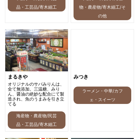
品・工芸品/寄木細工
物・農産物/寄木細工/そ
の他
まるきや
みつき
オリジナルのサバみりんは、
全て無添加。三温糖、みり
ラーメン・中華/カフ
ん、醤油の絶妙な配合にて製
造され、魚のうまみを引き立
ェ・スイーツ
てる
海産物・農産物/民芸
品・工芸品/寄木細工