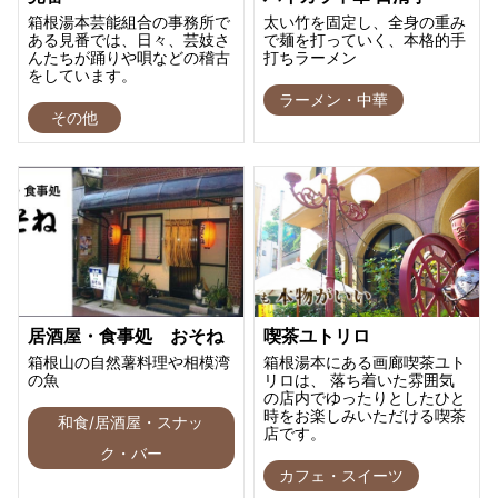
箱根湯本芸能組合の事務所で
太い竹を固定し、全身の重み
ある見番では、日々、芸妓さ
で麺を打っていく、本格的手
んたちが踊りや唄などの稽古
打ちラーメン
をしています。
ラーメン・中華
その他
居酒屋・食事処 おそね
喫茶ユトリロ
箱根山の自然薯料理や相模湾
箱根湯本にある画廊喫茶ユト
の魚
リロは、 落ち着いた雰囲気
の店内でゆったりとしたひと
時をお楽しみいただける喫茶
和食/居酒屋・スナッ
店です。
ク・バー
カフェ・スイーツ