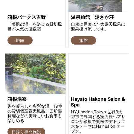
箱根パークス吉野
温泉旅館 湯さか荘
「美肌の湯」を湛える貸切風
自然に囲まれた大露天風呂は
呂が人気の温泉宿
源泉掛け流しです。
旅館
旅館
箱根湯寮
Hayato Hakone Salon &
Spa
趣を凝らした多彩な湯、19室
の貸切個室露天風呂、囲炉裏
NY,London,Tokyo 世界3大
料理などの美味しいお食事も
都市で展開する実力派ヘアサ
楽しめる
ロンが箱根で究極のデトック
スをテーマにHair salon オー
プン。
日帰り専門施設