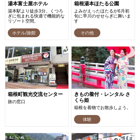
湯本富士屋ホテル
箱根湯本ほたる公園
湯本駅より徒歩3分。くつろ
よみがえったほたるが6月初
ぎに包まれる快適で機能的な
旬に早川のせせらぎに舞いま
リゾート空間。
す
ホテル/旅館
その他
箱根町観光交流センター
きもの着付・レンタル さ
くら姫
旅の窓口
箱根を着物でお散歩しよう。
体験