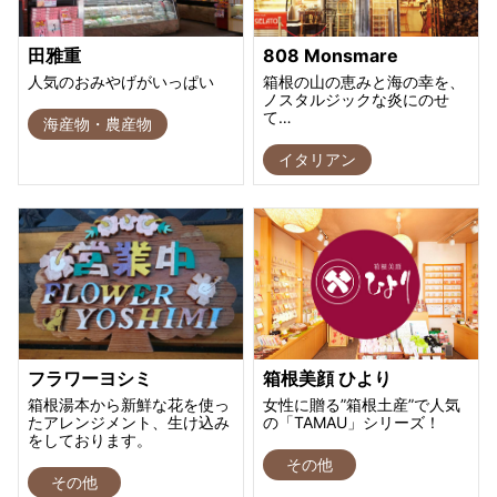
田雅重
808 Monsmare
人気のおみやげがいっぱい
箱根の山の恵みと海の幸を、
ノスタルジックな炎にのせ
て…
海産物・農産物
イタリアン
フラワーヨシミ
箱根美顔 ひより
箱根湯本から新鮮な花を使っ
女性に贈る”箱根土産”で人気
たアレンジメント、生け込み
の「TAMAU」シリーズ！
をしております。
その他
その他