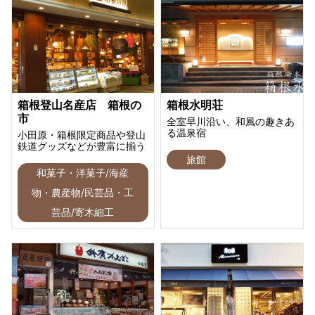
箱根登山名産店 箱根の
箱根水明荘
市
全室早川沿い、和風の趣きあ
る温泉宿
小田原・箱根限定商品や登山
鉄道グッズなどが豊富に揃う
旅館
和菓子・洋菓子/海産
物・農産物/民芸品・工
芸品/寄木細工