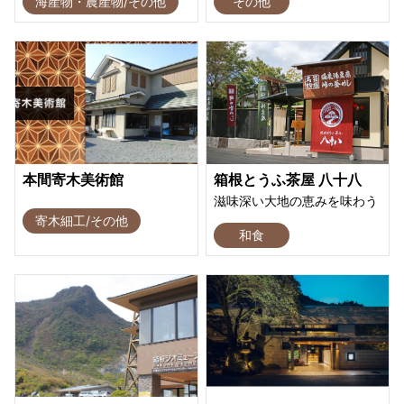
海産物・農産物/その他
その他
本間寄木美術館
箱根とうふ茶屋 八十八
滋味深い大地の恵みを味わう
寄木細工/その他
和食