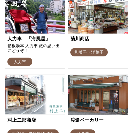
人力車 「海風屋」
菊川商店
箱根湯本 人力車 旅の思い出
にどうぞ！
和菓子・洋菓子
人力車
村上二郎商店
渡邉ベーカリー