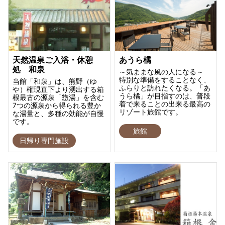
天然温泉ご入浴・休憩
あうら橘
処 和泉
～気ままな風の人になる～
特別な準備をすることなく、
当館「和泉」は、熊野（ゆ
ふらりと訪れたくなる。「あ
や）権現直下より湧出する箱
うら橘」が目指すのは、普段
根最古の源泉「惣湯」を含む
着で来ることの出来る最高の
7つの源泉から得られる豊か
リゾート旅館です。
な湯量と、多種の効能が自慢
です。
旅館
日帰り専門施設