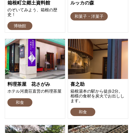
箱根町立郷土資料館
ルッカの森
のぞいてみよう、箱根の歴
史！
和菓子・洋菓子
博物館
料理茶屋 花さがみ
喜之助
ホテル河鹿荘直営の料理茶屋
箱根湯本の駅から徒歩2分。
相模の食材を炭火でお出しし
ます。
和食
和食