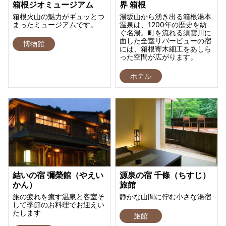
箱根ジオミュージアム
界 箱根
箱根火山の魅力がギュッとつ
湯坂山から湧き出る箱根湯本
まったミュージアムです。
温泉は、1200年の歴史を紡
ぐ名湯。町を流れる須雲川に
面した全室リバービューの宿
博物館
には、箱根寄木細工をあしら
った空間が広がります。
ホテル
結いの宿 彌榮館（やえい
源泉の宿 千條（ちすじ）
かん）
旅館
旅の疲れを癒す温泉と客室そ
静かな山間に佇む小さな湯宿
して季節のお料理でお迎えい
たします
旅館