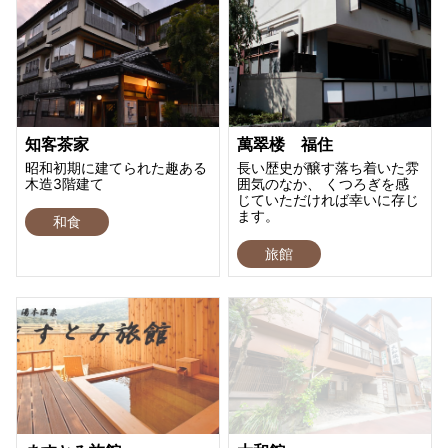
知客茶家
萬翠楼 福住
昭和初期に建てられた趣ある
長い歴史が醸す落ち着いた雰
木造3階建て
囲気のなか、 くつろぎを感
じていただければ幸いに存じ
ます。
和食
旅館