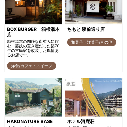
BOX BURGER 箱根湯本
ちもと 駅前通り店
店
箱根湯本の閑静な街並みに佇
和菓子・洋菓子/その他
む、芸妓の置き屋だった築70
年の古民家を改装した風情あ
るお店です。
洋食/カフェ・スイーツ
HAKONATURE BASE
ホテル河鹿荘