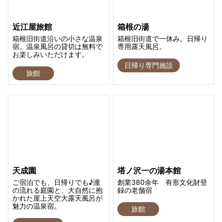
近江屋旅館
箱根の湯
箱根旧街道沿いの小さな温泉
箱根旧街道で一休み。日帰り
宿。温泉風呂の貸切は無料で
専用露天風呂。
お楽しみいただけます。
日帰り専門施設
旅館
天成園
塔ノ沢一の湯本館
ご宿泊でも、日帰りでも♪瀧
創業380余年 有形文化財登
の流れる庭園と、大自然に抱
録の老舗宿
かれた屋上天空大露天風呂が
魅力の温泉宿。
旅館