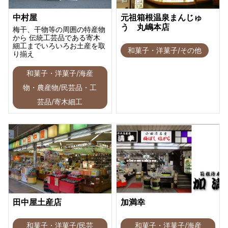
中村屋
元祖箱根温泉まんじゅ
う 丸嶋本店
梅干、干物等の周囲の特産物
から 伝統工芸品である寄木
細工までいろいろお土産を取
和菓子・洋菓子/その他
り揃え
和菓子・洋菓子/海産
物・農産物/民芸品・工
芸品/寄木細工
田中屋土産店
加満幸
和菓子・洋菓子/民芸
和菓子・洋菓子/海産