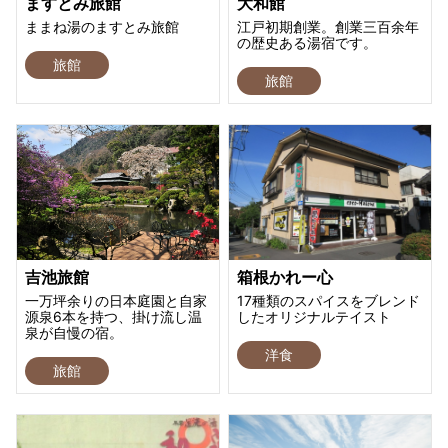
ますとみ旅館
大和館
ままね湯のますとみ旅館
江戸初期創業。創業三百余年
の歴史ある湯宿です。
旅館
旅館
吉池旅館
箱根かれー心
一万坪余りの日本庭園と自家
17種類のスパイスをブレンド
源泉6本を持つ、掛け流し温
したオリジナルテイスト
泉が自慢の宿。
洋食
旅館