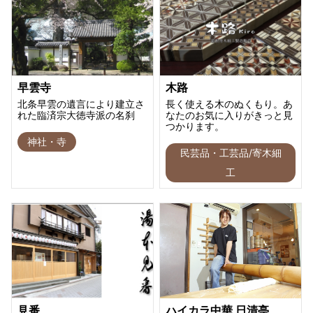
早雲寺
木路
北条早雲の遺言により建立さ
長く使える木のぬくもり。あ
れた臨済宗大徳寺派の名刹
なたのお気に入りがきっと見
つかります。
神社・寺
民芸品・工芸品/寄木細
工
見番
ハイカラ中華 日清亭