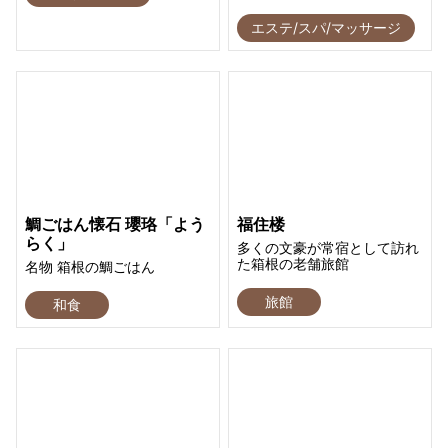
エステ/スパ/マッサージ
鯛ごはん懐石 瓔珞「よう
福住楼
らく」
多くの文豪が常宿として訪れ
た箱根の老舗旅館
名物 箱根の鯛ごはん
旅館
和食