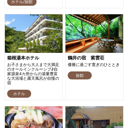
ホテル/旅館
箱根湯本ホテル
鶴井の宿 紫雲荘
お子さまから大人まで大満足
優雅に過ごす寛ぎのひととき
のオールインクルーシブ♪自
家源泉4カ所からの湯量豊富
旅館
な大浴場と露天風呂が自慢の
宿
ホテル