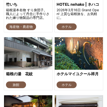
竹いち
HOTEL nehako | ネハコ
箱根湯本名物 すり身団子。
2026年3月16日 Grand Ope
職人によって丹念に手作りさ
n! 上質な箱根旅を、お気軽
れた練り物製品の専門店。
に。
海産物・農産物
ホテル
箱根の湯 花紋
ホテルマイユクール祥月
旅館
ホテル