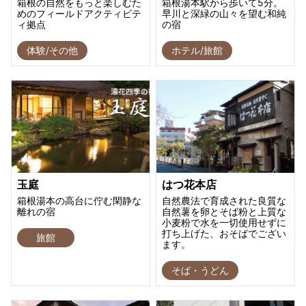
箱根の自然をもっと楽しむた
箱根湯本駅から歩いて5分。
めのフィールドアクティビテ
早川と深緑の山々を望む和純
ィ拠点
の宿
体験/その他
ホテル/旅館
玉庭
はつ花本店
箱根湯本の高台に佇む閑静な
自然農法で育成された良質な
離れの宿
自然薯を卵とそば粉と上質な
小麦粉で水を一切使用せずに
打ち上げた、おそばでござい
旅館
ます。
そば・うどん