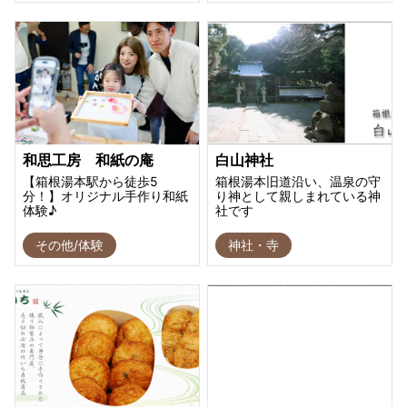
和思工房 和紙の庵
白山神社
【箱根湯本駅から徒歩5
箱根湯本旧道沿い、温泉の守
分！】オリジナル手作り和紙
り神として親しまれている神
体験♪
社です
その他/体験
神社・寺