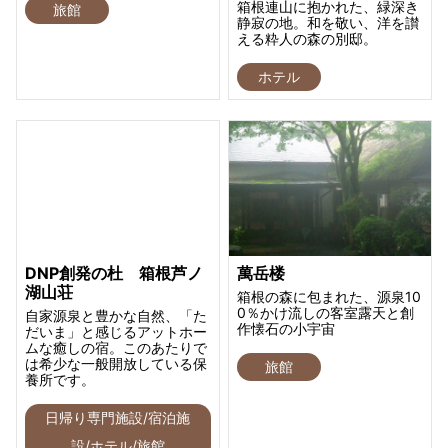
箱根連山に抱かれた、緑深き
旅館
静寂の地。和を敬い、洋を讃
える粋人の森の別邸。
ホテル
DNP創発の杜 箱根芦ノ
萬岳楼
湖山荘
箱根の森に包まれた、源泉10
0％かけ流しの客室露天と創
自家源泉と豊かな自然、「た
作懐石の小宇宙
だいま」と感じるアットホー
ムな癒しの宿。このあたりで
は希少な一般開放している保
旅館
養所です。
日帰り専門施設/宿泊施
設/ホテル/旅館