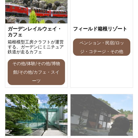
ガーデンレイルウェイ・
フィールド箱根リゾート
カフェ
箱根模型工房クラフトが運営
ペンション・民宿/ロッ
する、ガーデンにミニチュア
ジ・コテージ・その他
鉄道が走るカフェ
その他/体験/その他/博物
館/その他/カフェ・スイ
ーツ