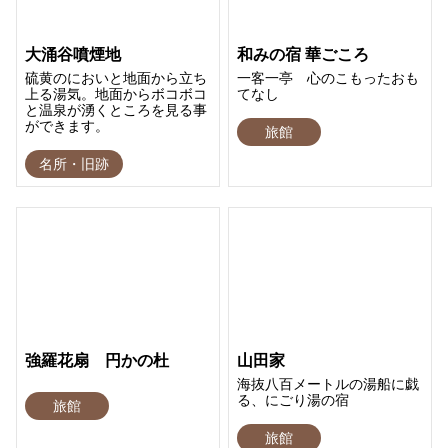
大涌谷噴煙地
和みの宿 華ごころ
硫黄のにおいと地面から立ち
一客一亭 心のこもったおも
上る湯気。地面からボコボコ
てなし
と温泉が湧くところを見る事
ができます。
旅館
名所・旧跡
強羅花扇 円かの杜
山田家
海抜八百メートルの湯船に戯
る、にごり湯の宿
旅館
旅館