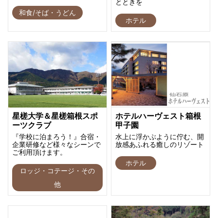
とときを
和食/そば・うどん
ホテル
星槎大学＆星槎箱根スポ
ホテルハーヴェスト箱根
ーツクラブ
甲子園
『学校に泊まろう！』合宿・
水上に浮かぶように佇む、開
企業研修など様々なシーンで
放感あふれる癒しのリゾート
ご利用頂けます。
ホテル
ロッジ・コテージ・その
他