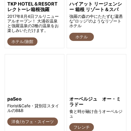
TKP HOTEL＆RESORT
ハイアット リージェンシ
レクトーレ箱根強羅
ー 箱根 リゾート＆スパ
2017年8月4日フルリニュー
強羅の森の中にたたずむ瀟洒
アルオープン！ 大涌谷温泉
な”ロッジ”のようなリゾート
と強羅温泉の2種の温泉をお
ホテル
楽しみいただけます。
ホテル
ホテル/旅館
paSeo
オーベルジュ オー・ミ
ラドー
Florist&Cafe・貸別荘スタイ
ルのB&B
食と時が融け合うオーベルジ
ュ
洋食/カフェ・スイーツ
フレンチ