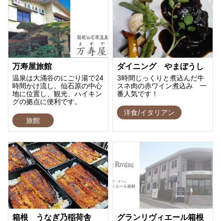
万寿屋旅館
ダイニング やまぼうし
温泉は大涌谷のにごり湯で24
3時間じっくりと煮込んだ牛
時間かけ流し。仙石原の中心
スネ肉の赤ワイン煮込み 一
地に位置し、観光、ハイキン
番人気です！
グの拠点に便利です。
洋食/イタリアン
旅館
箱根 うなぎ乃稲荷舎
グランリヴィエール箱根