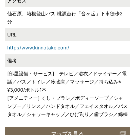
アクセス
仙石原、箱根登山バス 桃源台行「台ヶ岳」下車徒歩2
分
URL
http://www.kinnotake.com/
備考
[部屋設備・サービス] テレビ／浴衣／ドライヤー／電
話／バス／トイレ／冷蔵庫／マッサージ／持ち込み※
¥3,000/ボトル1本
[アメニティー] くし・ブラシ／ボディーソープ／シャ
ンプー／リンス／ハンドタオル／フェイスタオル／バス
タオル／シャワーキャップ／ひげ剃り／歯ブラシ／綿棒
マップを見る