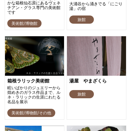
かな箱根仙石原にあるヴェネ
大涌谷から涌きでる「にごり
チアン・グラス専門の美術館
湯」の宿
です
旅館
美術館/博物館
箱根ラリック美術館
湯屋 やまざくら
眩いばかりのジュエリーから
煌めきのガラス作品まで、ル
旅館
ネ・ラリックの生涯にわたる
名品を展示
美術館/博物館/その他