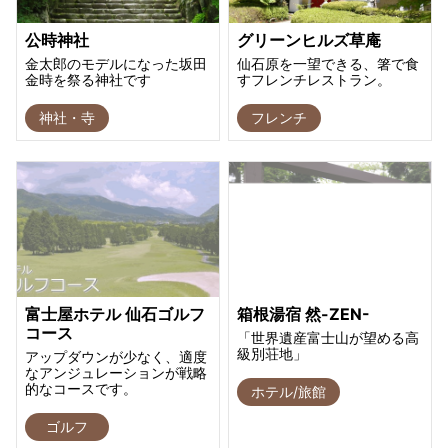
公時神社
グリーンヒルズ草庵
金太郎のモデルになった坂田
仙石原を一望できる、箸で食
金時を祭る神社です
すフレンチレストラン。
神社・寺
フレンチ
富士屋ホテル 仙石ゴルフ
箱根湯宿 然-ZEN-
コース
「世界遺産富士山が望める高
級別荘地」
アップダウンが少なく、適度
なアンジュレーションが戦略
的なコースです。
ホテル/旅館
ゴルフ