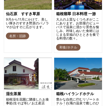
仙石原 すすき草原
箱根翡翠 日本料理 一游
9月から11月にかけて、美し
大人の上質なくつろぎがここ
い輝きのすすき野原のパノラ
にあります。お部屋のビュー
マが山すそに広がります。
バスで温泉に浸かり景色を愉
しみ、吟味しぬいた食材には
じまる至福のひとときを奏で
名所・旧跡
る料理の数々。
和食/ホテル
湿生茶屋
箱根ハイランドホテル
箱根湿生花園に隣接したお食
豊かな自然に佇むリゾートホ
事処(生そば等)／お土産店
テル！白濁の温泉で癒しのひ