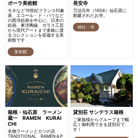
ポーラ美術館
長安寺
モネなど19世紀フランス印象
万治元年（1658）仙石原に
派、エコール・ド・パリなど
創建されたお寺。
の西洋絵画を中心に、日本の
絵画、東洋陶磁、ガラス工芸
神社・寺
から現代アートまで多岐に渡
るコレクションを収蔵する美
術館です
美術館
箱根・仙石原 ラーメン
貸別荘 サンテラス箱根
蔵一 RAMEN KURAI
ご家族様からグループまで幅
CHI
広く御利用できる貸別荘で
す！
名物ラーメンとカツの店
TRADITIONAL RAMEN＆P