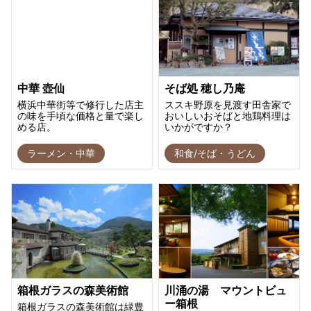
中華 壺仙
そば処 穂し乃庵
横浜中華街等で修行した店主
ススキ野原を見渡す田舎家で
の味を手頃な価格と量で楽し
おいしいおそばと地鶏料理は
める店。
いかがですか？
ラーメン・中華
和食/そば・うどん
箱根ガラスの森美術館
川涌の湯 マウントビュ
ー箱根
箱根ガラスの森美術館は緑豊