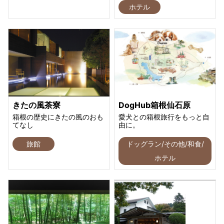
ホテル
きたの風茶寮
DogHub箱根仙石原
箱根の歴史にきたの風のおも
愛犬との箱根旅行をもっと自
てなし
由に。
旅館
ドッグラン/その他/和食/
ホテル