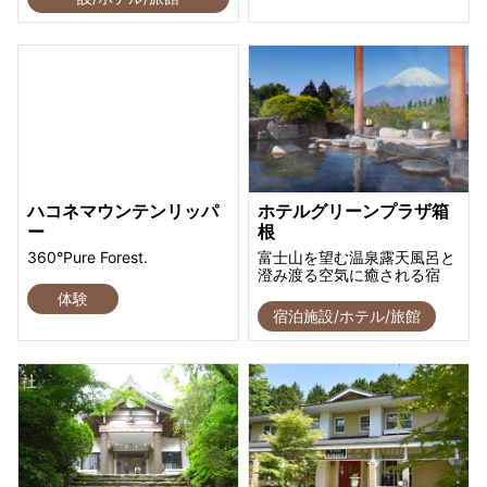
ハコネマウンテンリッパ
ホテルグリーンプラザ箱
ー
根
360°Pure Forest.
富士山を望む温泉露天風呂と
澄み渡る空気に癒される宿
体験
宿泊施設/ホテル/旅館