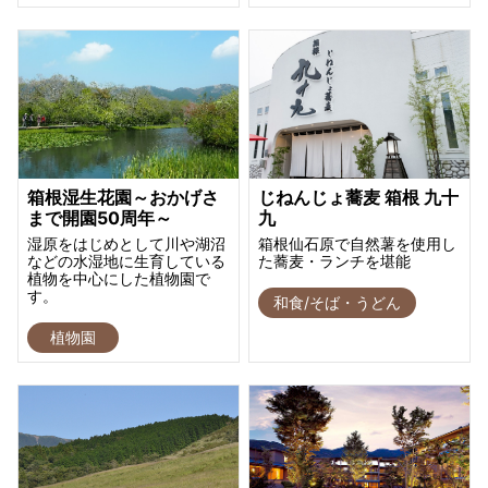
箱根湿生花園～おかげさ
じねんじょ蕎麦 箱根 九十
まで開園50周年～
九
湿原をはじめとして川や湖沼
箱根仙石原で自然薯を使用し
などの水湿地に生育している
た蕎麦・ランチを堪能
植物を中心にした植物園で
す。
和食/そば・うどん
植物園