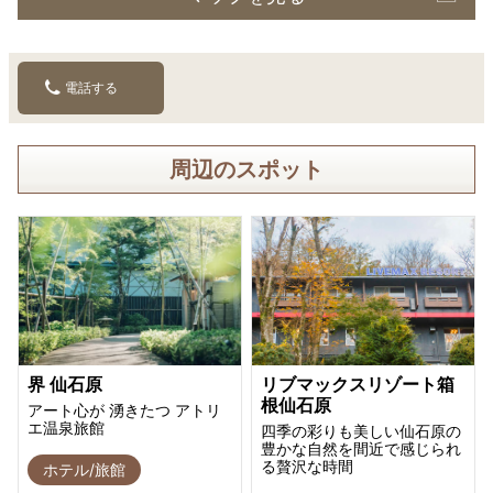
電話する
周辺のスポット
界 仙石原
リブマックスリゾート箱
根仙石原
アート心が 湧きたつ アトリ
エ温泉旅館
四季の彩りも美しい仙石原の
豊かな自然を間近で感じられ
る贅沢な時間
ホテル/旅館