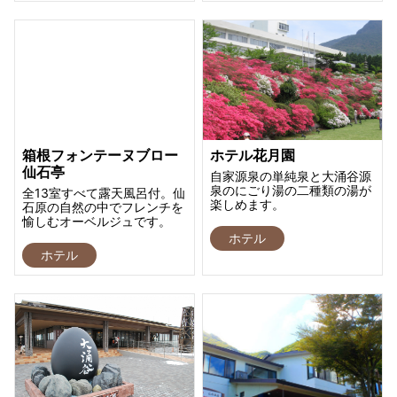
箱根フォンテーヌブロー
ホテル花月園
仙石亭
自家源泉の単純泉と大涌谷源
泉のにごり湯の二種類の湯が
全13室すべて露天風呂付。仙
楽しめます。
石原の自然の中でフレンチを
愉しむオーベルジュです。
ホテル
ホテル