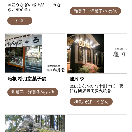
国産うなぎの極上品 「うな
ぎ乃稲荷舎」
和菓子・洋菓子/その他
和食
箱根 松月堂菓子舗
座りや
昼はしなやかな十割そば、夜
には囲炉裏で炭火焼を。
和菓子・洋菓子/その他
和食/そば・うどん