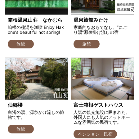
箱根温泉山荘 なかむら
温泉旅館みたけ
箱根の秘湯を満喫 Enjoy Hak
家庭的なおもてなし、”にご
one's beautiful hot spring!
り湯”源泉掛け流しの宿
旅館
旅館
仙郷楼
富士箱根ゲストハウス
白濁の湯、源泉かけ流しの旅
人気の観光施設に囲まれた、
館です。
外国人にも人気のアットホー
ムな雰囲気の民宿です。
旅館
ペンション・民宿